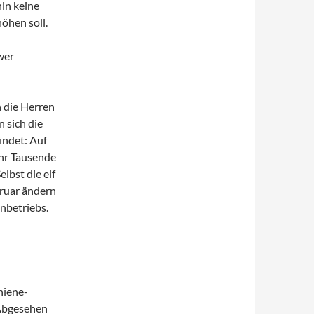
hin keine
höhen soll.
wer
 die Herren
 sich die
indet: Auf
ahr Tausende
lbst die elf
bruar ändern
nbetriebs.
hiene-
 Abgesehen