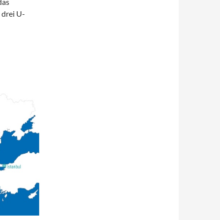
das
 drei U-