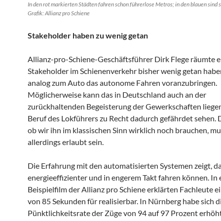
In den rot markierten Städten fahren schon führerlose Metros; in den blauen sind s
Grafik: Allianz pro Schiene
Stakeholder haben zu wenig getan
Allianz-pro-Schiene-Geschäftsführer Dirk Flege räumte ei
Stakeholder im Schienenverkehr bisher wenig getan habe
analog zum Auto das autonome Fahren voranzubringen.
Möglicherweise kann das in Deutschland auch an der
zurückhaltenden Begeisterung der Gewerkschaften liegen
Beruf des Lokführers zu Recht dadurch gefährdet sehen. D
ob wir ihn im klassischen Sinn wirklich noch brauchen, m
allerdings erlaubt sein.
Die Erfahrung mit den automatisierten Systemen zeigt, da
energieeffizienter und in engerem Takt fahren können. In
Beispielfilm der Allianz pro Schiene erklärten Fachleute e
von 85 Sekunden für realisierbar. In Nürnberg habe sich d
Pünktlichkeitsrate der Züge von 94 auf 97 Prozent erhöht