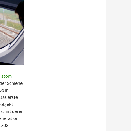
lstom
der Schiene
wo in
Das erste
eobjekt
s, mit deren
eneration
 1982