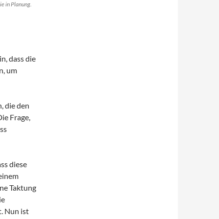
ie in Planung.
n, dass die
n, um
, die den
ie Frage,
uss
ss diese
 einem
ine Taktung
ie
. Nun ist