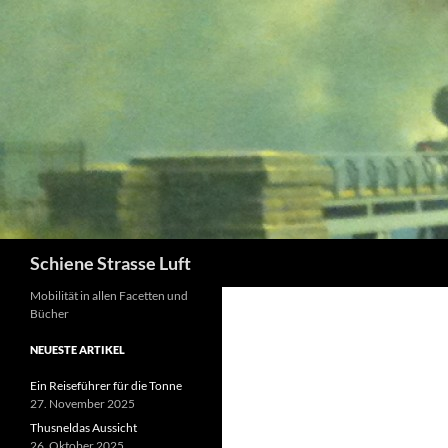
Zum
Inhalt
springen
Suchen
Schiene Strasse Luft
Mobilität in allen Facetten und
Bücher
NEUESTE ARTIKEL
Ein Reiseführer für die Tonne
27. November 2025
Thusneldas Aussicht
26. Oktober 2025