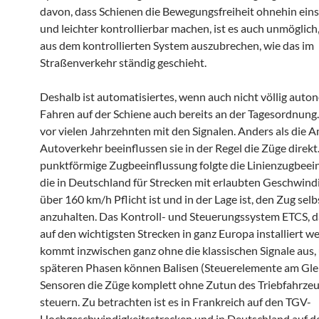
davon, dass Schienen die Bewegungsfreiheit ohnehin ein
und leichter kontrollierbar machen, ist es auch unmöglich
aus dem kontrollierten System auszubrechen, wie das im
Straßenverkehr ständig geschieht.
Deshalb ist automatisiertes, wenn auch nicht völlig aut
Fahren auf der Schiene auch bereits an der Tagesordnung
vor vielen Jahrzehnten mit den Signalen. Anders als die 
Autoverkehr beeinflussen sie in der Regel die Züge direkt.
punktförmige Zugbeeinflussung folgte die Linienzugbeei
die in Deutschland für Strecken mit erlaubten Geschwind
über 160 km/h Pflicht ist und in der Lage ist, den Zug selb
anzuhalten. Das Kontroll- und Steuerungssystem ETCS, d
auf den wichtigsten Strecken in ganz Europa installiert we
kommt inzwischen ganz ohne die klassischen Signale aus, 
späteren Phasen können Balisen (Steuerelemente am Gle
Sensoren die Züge komplett ohne Zutun des Triebfahrze
steuern. Zu betrachten ist es in Frankreich auf den TGV-
Hochgeschwindigkeitsstrecken und in Deutschland auf d