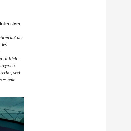
intensiver
ahren auf der
 des
e
vermitteln,
gangenen
rerlos, und
s es bald