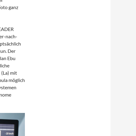
Foto ganz
LEADER
er-nach-
ptsächlich
tun. Der
lan Ebu
liche
(La) mit
Ebula möglich
systemen
tonome