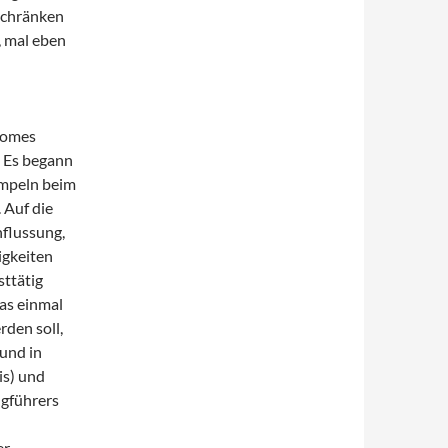
schränken
, mal eben
onomes
. Es begann
Ampeln beim
 Auf die
nflussung,
igkeiten
sttätig
as einmal
rden soll,
und in
is) und
ugführers
er