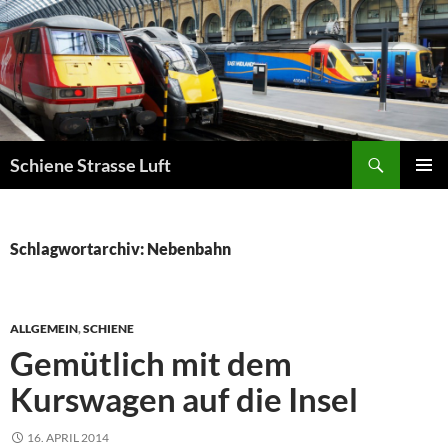
Zum
Inhalt
springen
Suchen
Schiene Strasse Luft
PRIMÄR
MENÜ
Schlagwortarchiv: Nebenbahn
ALLGEMEIN
,
SCHIENE
Gemütlich mit dem
Kurswagen auf die Insel
16. APRIL 2014