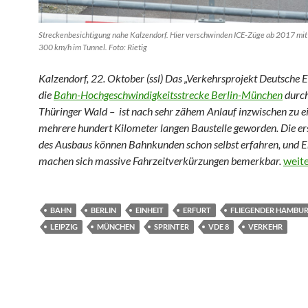
Streckenbesichtigung nahe Kalzendorf. Hier verschwinden ICE-Züge ab 2017 mi
300 km/h im Tunnel. Foto: Rietig
Kalzendorf, 22. Oktober (ssl) Das „Verkehrsprojekt Deutsche E
die
Bahn-Hochgeschwindigkeitsstrecke Berlin-München
durch
Thüringer Wald – ist nach sehr zähem Anlauf inzwischen zu ein
mehrere hundert Kilometer langen Baustelle geworden. Die ers
des Ausbaus können Bahnkunden schon selbst erfahren, und 
Renns
machen sich massive Fahrzeitverkürzungen bemerkbar.
weit
BAHN
BERLIN
EINHEIT
ERFURT
FLIEGENDER HAMBU
LEIPZIG
MÜNCHEN
SPRINTER
VDE 8
VERKEHR