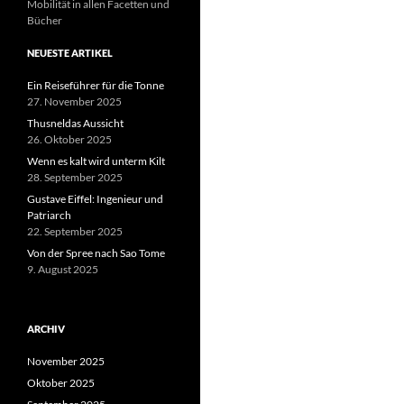
Mobilität in allen Facetten und
Bücher
NEUESTE ARTIKEL
Ein Reiseführer für die Tonne
27. November 2025
Thusneldas Aussicht
26. Oktober 2025
Wenn es kalt wird unterm Kilt
28. September 2025
Gustave Eiffel: Ingenieur und
Patriarch
22. September 2025
Von der Spree nach Sao Tome
9. August 2025
ARCHIV
November 2025
Oktober 2025