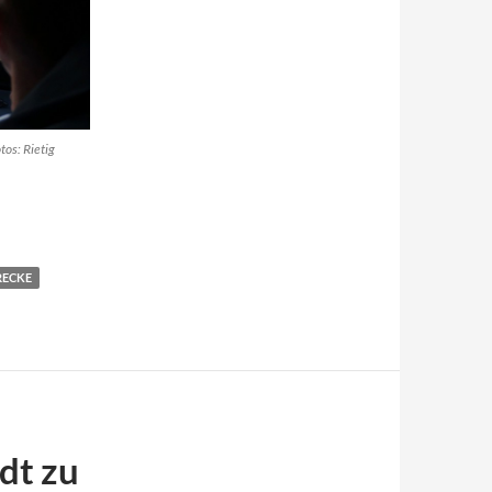
tos: Rietig
RECKE
dt zu