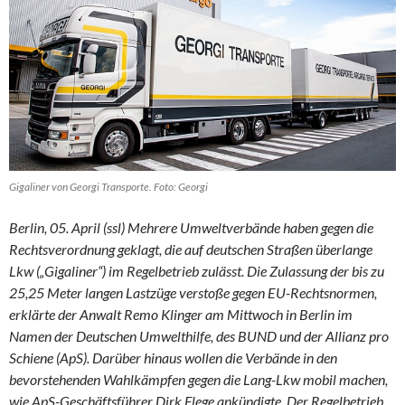
Gigaliner von Georgi Transporte. Foto: Georgi
Berlin, 05. April (ssl) Mehrere Umweltverbände haben gegen die
Rechtsverordnung geklagt, die auf deutschen Straßen überlange
Lkw („Gigaliner“) im Regelbetrieb zulässt. Die Zulassung der bis zu
25,25 Meter langen Lastzüge verstoße gegen EU-Rechtsnormen,
erklärte der Anwalt Remo Klinger am Mittwoch in Berlin im
Namen der Deutschen Umwelthilfe, des BUND und der Allianz pro
Schiene (ApS). Darüber hinaus wollen die Verbände in den
bevorstehenden Wahlkämpfen gegen die Lang-Lkw mobil machen,
wie ApS-Geschäftsführer Dirk Flege ankündigte. Der Regelbetrieb