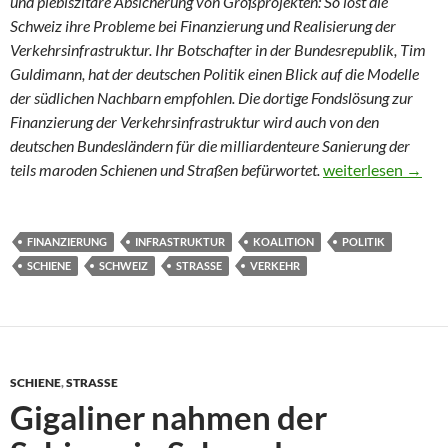
und plebiszitäre Absicherung von Großprojekten: So löst die
Schweiz ihre Probleme bei Finanzierung und Realisierung der
Verkehrsinfrastruktur. Ihr Botschafter in der Bundesrepublik, Tim
Guldimann, hat der deutschen Politik einen Blick auf die Modelle
der südlichen Nachbarn empfohlen. Die dortige Fondslösung zur
Finanzierung der Verkehrsinfrastruktur wird auch von den
deutschen Bundesländern für die milliardenteure Sanierung der
Die Schweiz finan
teils maroden Schienen und Straßen befürwortet.
weiterlesen
→
FINANZIERUNG
INFRASTRUKTUR
KOALITION
POLITIK
SCHIENE
SCHWEIZ
STRASSE
VERKEHR
SCHIENE
,
STRASSE
Gigaliner nahmen der