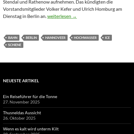
Stendal und Rathenow aufnehmen. Das kündigten die
Vorstandsmitglieder Volker Kefer und Ulrich Homburg am
Ab 4. November fahren ICEs wieder 250 v
Dienstag in Berlin an.
weiterlesen
→
BAHN
BERLIN
HANNOVEER
HOCHWASSER
ICE
SCHIENE
NEUESTE ARTIKEL
Ein Reiseführer für die Tonne
27. November 2025
Thusneldas Aussicht
26. Oktober 2025
Wenn es kalt wird unterm Kilt