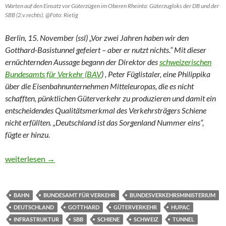
Warten auf den Einsatz vor Güterzügen im Oberen Rheinta: Güterzugloks der DB und der
SBB (2.v.rechts). @Foto: Rietig
Berlin, 15. November (ssl) „Vor zwei Jahren haben wir den
Gotthard-Basistunnel gefeiert – aber er nutzt nichts.“ Mit dieser
ernüchternden Aussage begann der Direktor des
schweizerischen
Bundesamts für Verkehr (BAV
) , Peter Füglistaler, eine Philippika
über die Eisenbahnunternehmen Mitteleuropas, die es nicht
schafften, pünktlichen Güterverkehr zu produzieren und damit ein
entscheidendes Qualitätsmerkmal des Verkehrsträgers Schiene
nicht erfüllten. „Deutschland ist das Sorgenland Nummer eins“,
fügte er hinzu.
Bisher nützt der Gotthardtunnel nichts
weiterlesen
→
BAHN
BUNDESAMT FÜR VERKEHR
BUNDESVERKEHRSMINISTERIUM
DEUTSCHLAND
GOTTHARD
GÜTERVERKEHR
HUPAC
INFRASTRUKTUR
SBB
SCHIENE
SCHWEIZ
TUNNEL