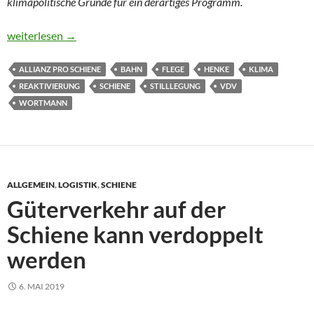
klimapolitische Gründe für ein derartiges Programm.
Verbände fordern Comeback alter Gleise
weiterlesen
→
ALLIANZ PRO SCHIENE
BAHN
FLEGE
HENKE
KLIMA
REAKTIVIERUNG
SCHIENE
STILLLEGUNG
VDV
WORTMANN
ALLGEMEIN
,
LOGISTIK
,
SCHIENE
Güterverkehr auf der
Schiene kann verdoppelt
werden
6. MAI 2019