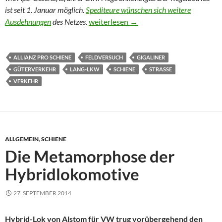
ist seit 1. Januar möglich.
Spediteure wünschen sich weitere
Umweltverbände klagen gegen Gigalin
Ausdehnungen
des Netzes.
weiterlesen
→
ALLIANZ PRO SCHIENE
FELDVERSUCH
GIGALINER
GÜTERVERKEHR
LANG-LKW
SCHIENE
STRASSE
VERKEHR
ALLGEMEIN
,
SCHIENE
Die Metamorphose der
Hybridlokomotive
27. SEPTEMBER 2014
Hybrid-Lok von Alstom für VW trug vorübergehend den