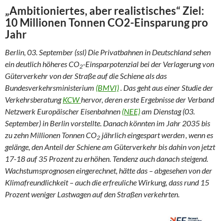
„Ambitioniertes, aber realistisches“ Ziel:
10 Millionen Tonnen CO2-Einsparung pro
Jahr
Berlin, 03. September (ssl) Die Privatbahnen in Deutschland sehen
ein deutlich höheres CO
-Einsparpotenzial bei der Verlagerung von
2
Güterverkehr von der Straße auf die Schiene als das
Bundesverkehrsministerium
(BMVI)
. Das geht aus einer Studie der
Verkehrsberatung
KCW
hervor, deren erste Ergebnisse der Verband
Netzwerk Europäischer Eisenbahnen
(NEE)
am Dienstag (03.
September) in Berlin vorstellte. Danach könnten im Jahr 2035 bis
zu zehn Millionen Tonnen CO
jährlich eingespart werden
, wenn es
2
gelänge, den Anteil der Schiene am Güterverkehr bis dahin von jetzt
17-18 auf 35 Prozent zu erhöhen. Tendenz auch danach steigend.
Wachstumsprognosen eingerechnet, hätte das – abgesehen von der
Klimafreundlichkeit – auch die erfreuliche Wirkung, dass rund 15
Prozent weniger Lastwagen auf den Straßen verkehrten.