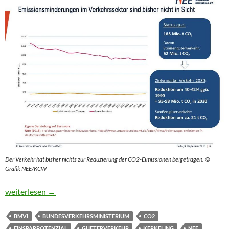
Der Verkehr hat bisher nichts zur Reduzierung der CO2-Eimissionen beigetragen. ©
Grafik NEE/KCW
Privatbahnen ermitteln mehr Potenzial der Schiene als der Bund
weiterlesen
→
BMVI
BUNDESVERKEHRSMINISTERIUM
CO2
EINSPARPOTENZIAL
GUETERVERKEHR
KERKELING
NEE