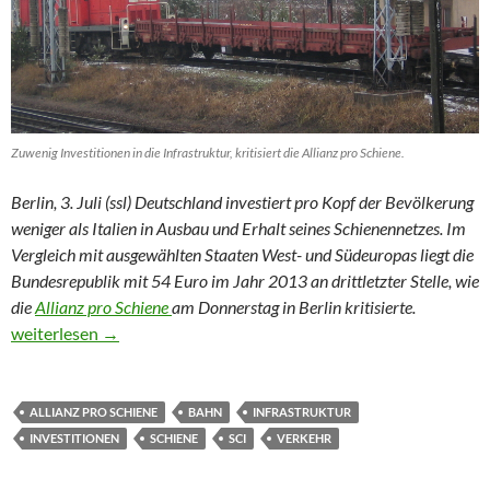
Zuwenig Investitionen in die Infrastruktur, kritisiert die Allianz pro Schiene.
Berlin, 3. Juli (ssl) Deutschland investiert pro Kopf der Bevölkerung
weniger als Italien in Ausbau und Erhalt seines Schienennetzes. Im
Vergleich mit ausgewählten Staaten West- und Südeuropas liegt die
Bundesrepublik mit 54 Euro im Jahr 2013 an drittletzter Stelle, wie
die
Allianz pro Schiene
am Donnerstag in Berlin kritisierte.
Noch nicht mal italienische Verhältnisse bei Schieneninvestitio
weiterlesen
→
ALLIANZ PRO SCHIENE
BAHN
INFRASTRUKTUR
INVESTITIONEN
SCHIENE
SCI
VERKEHR