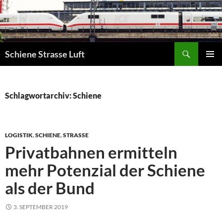
Zum
Inhalt
springen
Suchen
Schiene Strasse Luft
PRIMÄR
MENÜ
Schlagwortarchiv: Schiene
LOGISTIK
,
SCHIENE
,
STRASSE
Privatbahnen ermitteln
mehr Potenzial der Schiene
als der Bund
3. SEPTEMBER 2019