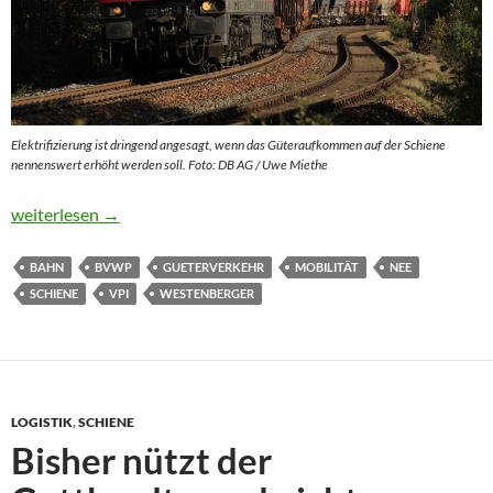
Elektrifizierung ist dringend angesagt, wenn das Güteraufkommen auf der Schiene
nennenswert erhöht werden soll. Foto: DB AG / Uwe Miethe
Güterverkehr auf der Schiene kann verdoppelt werden
weiterlesen
→
BAHN
BVWP
GUETERVERKEHR
MOBILITÄT
NEE
SCHIENE
VPI
WESTENBERGER
LOGISTIK
,
SCHIENE
Bisher nützt der