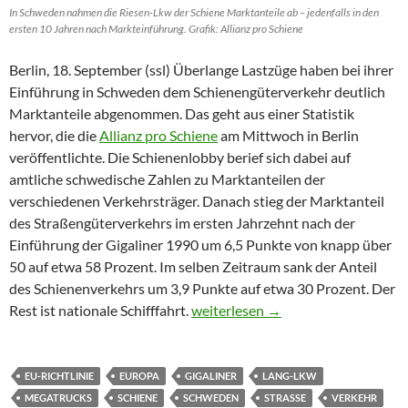
In Schweden nahmen die Riesen-Lkw der Schiene Marktanteile ab – jedenfalls in den
ersten 10 Jahren nach Markteinführung. Grafik: Allianz pro Schiene
Berlin, 18. September (ssl) Überlange Lastzüge haben bei ihrer
Einführung in Schweden dem Schienengüterverkehr deutlich
Marktanteile abgenommen. Das geht aus einer Statistik
hervor, die die
Allianz pro Schiene
am Mittwoch in Berlin
veröffentlichte. Die Schienenlobby berief sich dabei auf
amtliche schwedische Zahlen zu Marktanteilen der
verschiedenen Verkehrsträger. Danach stieg der Marktanteil
des Straßengüterverkehrs im ersten Jahrzehnt nach der
Einführung der Gigaliner 1990 um 6,5 Punkte von knapp über
50 auf etwa 58 Prozent. Im selben Zeitraum sank der Anteil
des Schienenverkehrs um 3,9 Punkte auf etwa 30 Prozent. Der
Gigaliner nahmen der Schiene in 
Rest ist nationale Schifffahrt.
weiterlesen
→
EU-RICHTLINIE
EUROPA
GIGALINER
LANG-LKW
MEGATRUCKS
SCHIENE
SCHWEDEN
STRASSE
VERKEHR