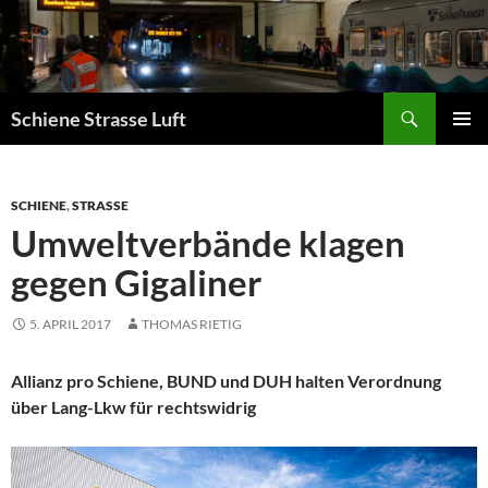
Zum
Inhalt
springen
Suchen
Schiene Strasse Luft
PRIMÄR
MENÜ
SCHIENE
,
STRASSE
Umweltverbände klagen
gegen Gigaliner
5. APRIL 2017
THOMAS RIETIG
Allianz pro Schiene, BUND und DUH halten Verordnung
über Lang-Lkw für rechtswidrig