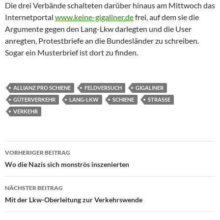
Die drei Verbände schalteten darüber hinaus am Mittwoch das
Internetportal
www.keine-gigaliner.de
frei, auf dem sie die
Argumente gegen den Lang-Lkw darlegten und die User
anregten, Protestbriefe an die Bundesländer zu schreiben.
Sogar ein Musterbrief ist dort zu finden.
ALLIANZ PRO SCHIENE
FELDVERSUCH
GIGALINER
GÜTERVERKEHR
LANG-LKW
SCHIENE
STRASSE
VERKEHR
Beitragsnavigation
VORHERIGER BEITRAG
Wo die Nazis sich monströs inszenierten
NÄCHSTER BEITRAG
Mit der Lkw-Oberleitung zur Verkehrswende