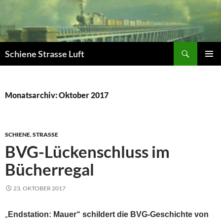
Zum
Inhalt
springen
Suchen
Schiene Strasse Luft
PRIMÄR
MENÜ
Monatsarchiv: Oktober 2017
SCHIENE
,
STRASSE
BVG-Lückenschluss im
Bücherregal
23. OKTOBER 2017
„
Endstation: Mauer“ schildert die BVG-Geschichte von