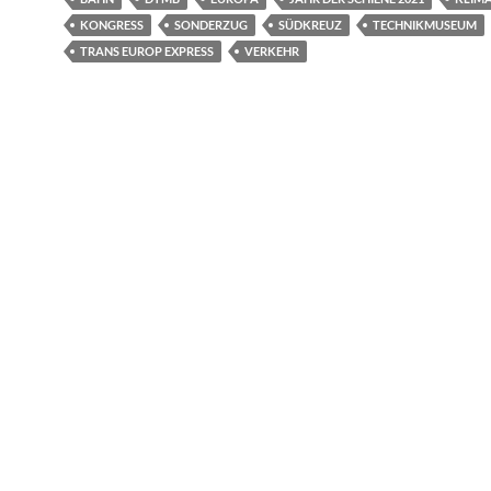
KONGRESS
SONDERZUG
SÜDKREUZ
TECHNIKMUSEUM
TRANS EUROP EXPRESS
VERKEHR