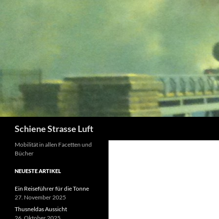
Zum
Inhalt
springen
Suchen
Schiene Strasse Luft
Mobilität in allen Facetten und
Bücher
NEUESTE ARTIKEL
Ein Reiseführer für die Tonne
27. November 2025
Thusneldas Aussicht
26. Oktober 2025