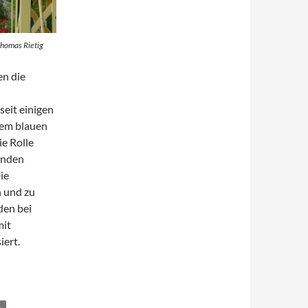
Thomas Rietig
en die
eit einigen
dem blauen
e Rolle
enden
ie
n und zu
den bei
mit
ert.
A