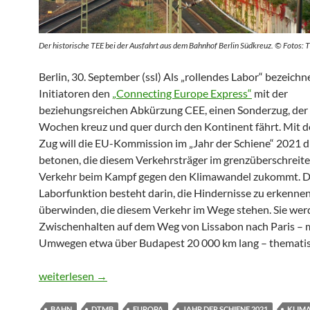
Der historische TEE bei der Ausfahrt aus dem Bahnhof Berlin Südkreuz. © Fotos: 
Berlin, 30. September (ssl) Als „rollendes Labor“ bezeichn
Initiatoren den
„Connecting Europe Express“
mit der
beziehungsreichen Abkürzung CEE, einen Sonderzug, der s
Wochen kreuz und quer durch den Kontinent fährt. Mit 
Zug will die EU-Kommission im „Jahr der Schiene“ 2021 di
betonen, die diesem Verkehrsträger im grenzüberschreit
Verkehr beim Kampf gegen den Klimawandel zukommt. D
Laborfunktion besteht darin, die Hindernisse zu erkenne
überwinden, die diesem Verkehr im Wege stehen. Sie wer
Zwischenhalten auf dem Weg von Lissabon nach Paris – 
Umwegen etwa über Budapest 20 000 km lang – thematisi
Ringen um die Zukunft des Nacht-TEE
weiterlesen
→
BAHN
DTMB
EUROPA
JAHR DER SCHIENE 2021
KLIM