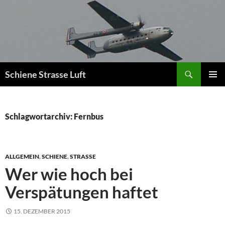
Zum
Inhalt
springen
Suchen
Schiene Strasse Luft
PRIMÄR
MENÜ
Schlagwortarchiv: Fernbus
ALLGEMEIN
,
SCHIENE
,
STRASSE
Wer wie hoch bei
Verspätungen haftet
15. DEZEMBER 2015