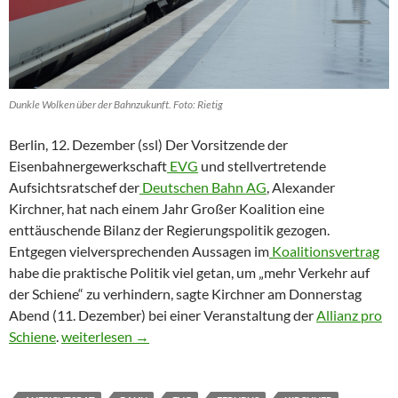
Dunkle Wolken über der Bahnzukunft. Foto: Rietig
Berlin, 12. Dezember (ssl) Der Vorsitzende der
Eisenbahnergewerkschaft
EVG
und stellvertretende
Aufsichtsratschef der
Deutschen Bahn AG
, Alexander
Kirchner, hat nach einem Jahr Großer Koalition eine
enttäuschende Bilanz der Regierungspolitik gezogen.
Entgegen vielversprechenden Aussagen im
Koalitionsvertrag
habe die praktische Politik viel getan, um „mehr Verkehr auf
der Schiene“ zu verhindern, sagte Kirchner am Donnerstag
Abend (11. Dezember) bei einer Veranstaltung der
Allianz pro
Bahnpolitik nach dem Motto: „Links blinken, rechts abb
Schiene
.
weiterlesen
→