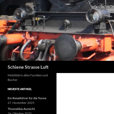
Zum
Inhalt
springen
Suchen
Schiene Strasse Luft
Mobilität in allen Facetten und
Bücher
NEUESTE ARTIKEL
Ein Reiseführer für die Tonne
27. November 2025
Thusneldas Aussicht
26. Oktober 2025