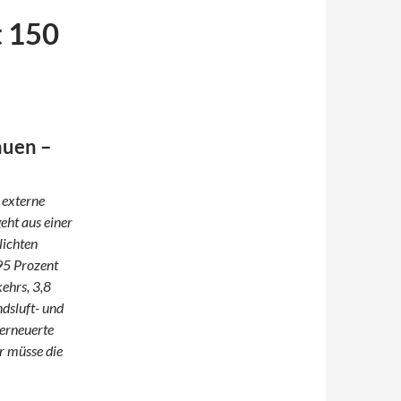
t 150
auen –
 externe
eht aus einer
lichten
95 Prozent
ehrs, 3,8
ndsluft- und
 erneuerte
r müsse die