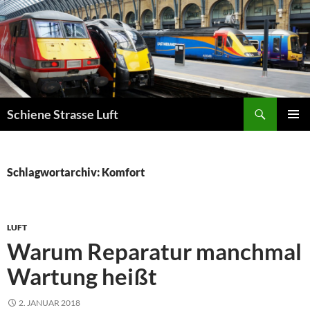
Zum
Inhalt
springen
Suchen
Schiene Strasse Luft
PRIMÄR
MENÜ
Schlagwortarchiv: Komfort
LUFT
Warum Reparatur manchmal
Wartung heißt
2. JANUAR 2018