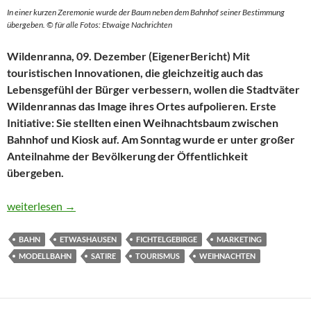
In einer kurzen Zeremonie wurde der Baum neben dem Bahnhof seiner Bestimmung
übergeben. © für alle Fotos: Etwaige Nachrichten
Wildenranna, 09. Dezember (EigenerBericht) Mit
touristischen Innovationen, die gleichzeitig auch das
Lebensgefühl der Bürger verbessern, wollen die Stadtväter
Wildenrannas das Image ihres Ortes aufpolieren. Erste
Initiative: Sie stellten einen Weihnachtsbaum zwischen
Bahnhof und Kiosk auf. Am Sonntag wurde er unter gro­ßer
Anteilnahme der Bevölkerung der Öffentlichkeit
übergeben.
Weihnachtsbaum gegen schlechte Laune
weiterlesen
→
BAHN
ETWASHAUSEN
FICHTELGEBIRGE
MARKETING
MODELLBAHN
SATIRE
TOURISMUS
WEIHNACHTEN