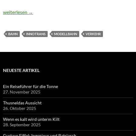
Modellbahnen auf der InnoTrans
weiterlesen
→
BAHN
INNOTRANS
MODELLBAHN
VERKEHR
NEUESTE ARTIKEL
Ein Reiseführer für die Tonne
27. November 2025
Thusneldas Aussicht
26. Oktober 2025
Wenn es kalt wird unterm Kilt
28. September 2025
Gustave Eiffel: Ingenieur und Patriarch