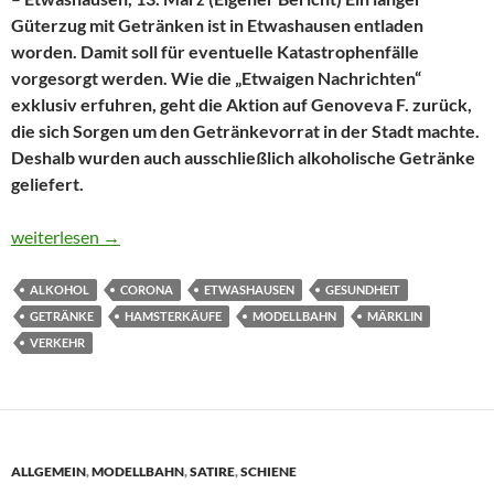
Güterzug mit Getränken ist in Etwashausen entladen
worden. Damit soll für eventuelle Katastrophenfälle
vorgesorgt werden. Wie die „Etwaigen Nachrichten“
exklusiv erfuhren, geht die Aktion auf Genoveva F. zurück,
die sich Sorgen um den Getränkevorrat in der Stadt machte.
Deshalb wurden auch ausschließlich alkoholische Getränke
geliefert.
Getränke für eine lange Zeit
weiterlesen
→
ALKOHOL
CORONA
ETWASHAUSEN
GESUNDHEIT
GETRÄNKE
HAMSTERKÄUFE
MODELLBAHN
MÄRKLIN
VERKEHR
ALLGEMEIN
,
MODELLBAHN
,
SATIRE
,
SCHIENE