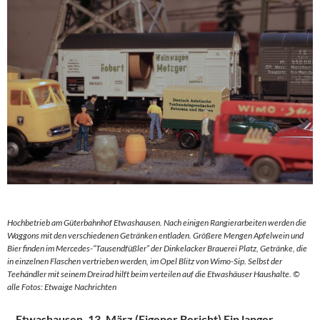
Hochbetrieb am Güterbahnhof Etwashausen. Nach einigen Rangierarbeiten werden die
Waggons mit den verschiedenen Getränken entladen. Größere Mengen Apfelwein und
Bier finden im Mercedes-“Tausendfüßler“ der Dinkelacker Brauerei Platz, Getränke, die
in einzelnen Flaschen vertrieben werden, im Opel Blitz von Wimo-Sip. Selbst der
Teehändler mit seinem Dreirad hilft beim verteilen auf die Etwashäuser Haushalte. ©
alle Fotos: Etwaige Nachrichten
–
Etwashausen, 13. März (Eigener Bericht) Ein langer