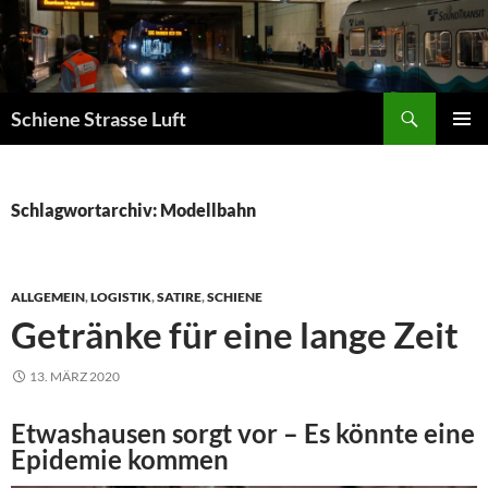
Zum
Inhalt
springen
Suchen
Schiene Strasse Luft
PRIMÄR
MENÜ
Schlagwortarchiv: Modellbahn
ALLGEMEIN
,
LOGISTIK
,
SATIRE
,
SCHIENE
Getränke für eine lange Zeit
13. MÄRZ 2020
Etwashausen sorgt vor – Es könnte eine
Epidemie kommen