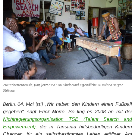
Zuerst betreuten sie, fünf, jetzt rund 100 Kinder und Jugendliche. © Roland Berger
Stiftung
Berlin, 04. Mai (ssl)
„
Wir haben den Kindern einen Fußball
gegeben“, sagt Erick Morro. So fing es 2008 an mit der
Nichtregierungsorganisation TSE (Talent Search and
Empowerment)
, die in Tansania hilfsbedürftigen Kindern
Chancen für ein selbstbestimmtes Leben eröffnet. Am