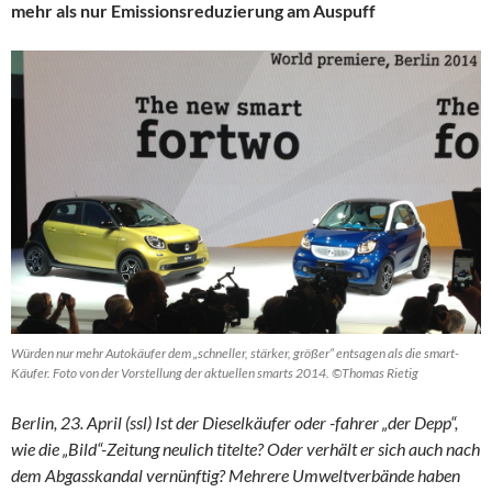
mehr als nur Emissionsreduzierung am Auspuff
Würden nur mehr Autokäufer dem „schneller, stärker, größer“ entsagen als die smart-
Käufer. Foto von der Vorstellung der aktuellen smarts 2014. ©Thomas Rietig
Berlin, 23. April (ssl) Ist der Dieselkäufer oder ­-fahrer „der Depp“,
wie die „Bild“-Zeitung neulich titelte? Oder verhält er sich auch nach
dem Abgasskandal vernünftig? Mehrere Umweltverbände haben