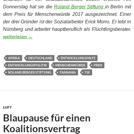
Donnerstag hat sie die
Roland Berger Stiftung
in Berlin mit
dem Preis für Menschenwürde 2017 ausgezeichnet. Einer
der drei Gründer ist der Sozialarbeiter Erick Morro. Er lebt in
Nürnberg und arbeitet hauptberuflich als Flüchtlingsberater.
Mit einem Fußball in Dar es Salaam fing alles an
weiterlesen
→
AFRIKA
DEUTSCHLAND
ENTWICKLUNGSHILFE
ENTWICKLUNGSPOLITIK
MENSCHENWÜRDE
PREIS
ROLAND BERGER STIFTUNG
TANSANIA
TSE
LUFT
Blaupause für einen
Koalitionsvertrag