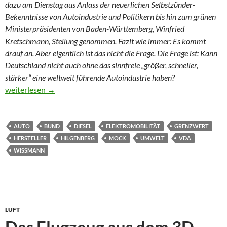
dazu am Dienstag aus Anlass der neuerlichen Selbstzünder-
Bekenntnisse von Autoindustrie und Politikern bis hin zum grünen
Ministerpräsidenten von Baden-Württemberg, Winfried
Kretschmann, Stellung genommen. Fazit wie immer: Es kommt
drauf an. Aber eigentlich ist das nicht die Frage. Die Frage ist: Kann
Deutschland nicht auch ohne das sinnfreie „größer, schneller,
stärker“ eine weltweit führende Autoindustrie haben?
Gegen die Leistungs-Manie beim Auto
weiterlesen
→
AUTO
BUND
DIESEL
ELEKTROMOBILITÄT
GRENZWERT
HERSTELLER
HILGENBERG
MOCK
UMWELT
VDA
WISSMANN
LUFT