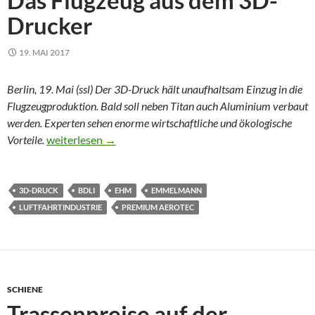
Das Flugzeug aus dem 3D-
Drucker
19. MAI 2017
Berlin, 19. Mai (ssl) Der 3D-Druck hält unaufhaltsam Einzug in die
Flugzeugproduktion. Bald soll neben Titan auch Aluminium verbaut
werden. Experten sehen enorme wirtschaftliche und ökologische
Das Flugzeug aus dem 3D-Drucker
Vorteile.
weiterlesen
→
3D-DRUCK
BDLI
EHM
EMMELMANN
LUFTFAHRTINDUSTRIE
PREMIUM AEROTEC
SCHIENE
Trassenpreise auf der