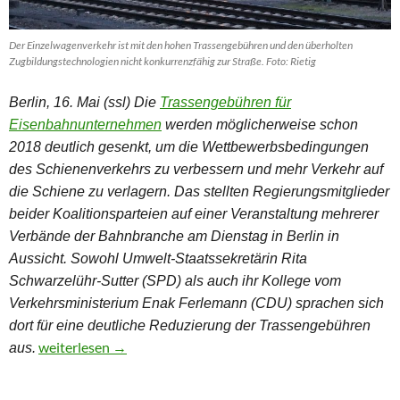
Der Einzelwagenverkehr ist mit den hohen Trassengebühren und den überholten
Zugbildungstechnologien nicht konkurrenzfähig zur Straße. Foto: Rietig
Berlin, 16. Mai (ssl) Die
Trassengebühren für
Eisenbahnunternehmen
werden möglicherweise schon
2018 deutlich gesenkt, um die Wettbewerbsbedingungen
des Schienenverkehrs zu verbessern und mehr Verkehr auf
die Schiene zu verlagern. Das stellten Regierungsmitglieder
beider Koalitionsparteien auf einer Veranstaltung mehrerer
Verbände der Bahnbranche am Dienstag in Berlin in
Aussicht. Sowohl Umwelt-Staatssekretärin Rita
Schwarzelühr-Sutter (SPD) als auch ihr Kollege vom
Verkehrsministerium Enak Ferlemann (CDU) sprachen sich
dort für eine deutliche Reduzierung der Trassengebühren
Trassenpreise auf der Schiene sollen „deutlich“ sinken
weiterlesen
→
aus.