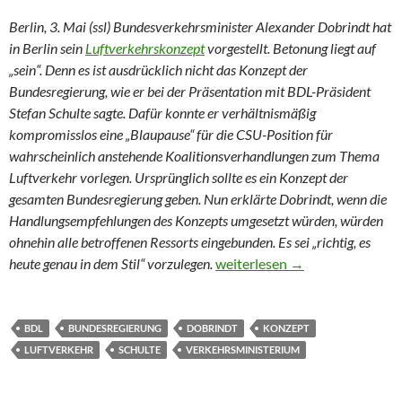
Berlin, 3. Mai (ssl) Bundesverkehrsminister Alexander Dobrindt hat
in Berlin sein
Luftverkehrskonzept
vorgestellt. Betonung liegt auf
„sein“. Denn es ist ausdrücklich nicht das Konzept der
Bundesregierung, wie er bei der Präsentation mit BDL-Präsident
Stefan Schulte sagte. Dafür konnte er verhältnismäßig
kompromisslos eine „Blaupause“ für die CSU-Position für
wahrscheinlich anstehende Koalitionsverhandlungen zum Thema
Luftverkehr vorlegen. Ursprünglich sollte es ein Konzept der
gesamten Bundesregierung geben. Nun erklärte Dobrindt, wenn die
Handlungsempfehlungen des Konzepts umgesetzt würden, würden
ohnehin alle betroffenen Ressorts eingebunden. Es sei „richtig, es
Blaupause für einen Koalition
heute genau in dem Stil“ vorzulegen.
weiterlesen
→
BDL
BUNDESREGIERUNG
DOBRINDT
KONZEPT
LUFTVERKEHR
SCHULTE
VERKEHRSMINISTERIUM