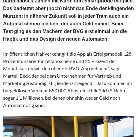
bargeldloses Zahlen mit Karte und Smartphone möglich.
Das bedeutet
aber
(noch) nicht
das Ende der klingenden
Münzen: In näherer Zukunft soll in jeder Tram
auch
ein
Automat stehen bleiben, der auch Geld nimmt. Beim
Test ging es den Machern der BVG erst einmal um die
Haptik und das Design der neuen Automaten.
Im öffentlichen Nahverkehr gilt die App als Erfolgsmodell. „28
Prozent unserer Einzelfahrscheine und 25 Prozent der
Monatskarten werden über die BVG-App gebucht“, sagt
Martell Beck, der bei dem Unternehmen für Vertrieb und
Marketing zuständig ist. „Tendenz steigend.“ Dazu kommen im
bargeldlosen Verkehr 850.000 Abos, einschließlich S-Bahn
sogar 1,1 Millionen, bei denen ohnehin weder Geld noch
Automat nötig sind.