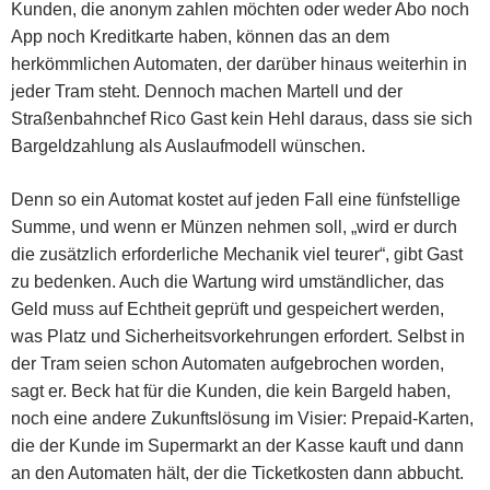
Kunden, die
anonym zahlen möchte
n
oder weder Abo noch
App noch Kreditkarte ha
ben
,
könn
en
das an dem
herkömmlichen
Automaten, der
darüber hinaus weiterhin
in
jeder Tram steht. Dennoch machen Martell und der
Straßenbahnchef Rico Gast kein Hehl daraus, dass
sie sich
Bargeld
zahlung als Auslaufmodell wünschen.
Denn so ein Automat kostet auf jeden Fall eine fünfstellige
Summe, und wenn er Münzen nehmen soll, „wird er durch
die
zusätzlich erforderliche Mechanik viel teu
r
er“, gibt Gast
zu bedenken.
Auch die Wartung wird umständlicher, d
as
Geld muss auf Echtheit geprüft
und gespeichert
werd
e
n,
was Platz und Sicherheitsvorkehrungen erfordert. Selbst in
der Tram s
e
i
e
n schon Automaten aufgebrochen worden,
sagt er
. Beck hat für die Kunden, die kein Bargeld haben,
noch eine andere Zukunftslösung im Vis
i
er: Prepaid-Karten,
die der Kunde im Supermarkt an der Kasse kauft und dann
an den Automaten hält, der die Ticketkosten dann abbucht.