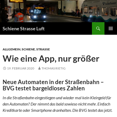
Zum
Inhalt
springen
Suchen
Schiene Strasse Luft
PRIMÄR
MENÜ
ALLGEMEIN
,
SCHIENE
,
STRASSE
Wie eine App, nur größer
19. FEBRUAR 2020
THOMAS RIETIG
Neue Automaten in der Straßenbahn –
BVG testet bargeldloses Zahlen
In die Straßenbahn eingestiegen und wieder mal kein Kleingeld für
den Automaten? Der nimmt das bald sowieso nicht mehr. Einfach
Kreditkarte oder Smartphone dranhalten. Die BVG testet das jetzt.