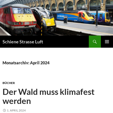
Zum
Inhalt
springen
Suchen
Schiene Strasse Luft
PRIMÄR
MENÜ
Monatsarchiv: April 2024
BÜCHER
Der Wald muss klimafest
werden
1. APRIL 2024