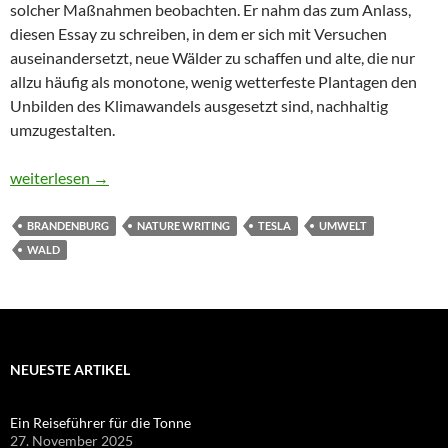
solcher Maßnahmen beobachten. Er nahm das zum Anlass,
diesen Essay zu schreiben, in dem er sich mit Versuchen
auseinandersetzt, neue Wälder zu schaffen und alte, die nur
allzu häufig als monotone, wenig wetterfeste Plantagen den
Unbilden des Klimawandels ausgesetzt sind, nachhaltig
umzugestalten.
Der Wald muss klimafest werden
weiterlesen
→
BRANDENBURG
NATURE WRITING
TESLA
UMWELT
WALD
NEUESTE ARTIKEL
Ein Reiseführer für die Tonne
27. November 2025