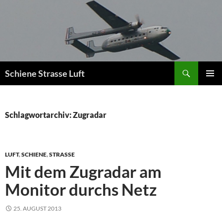
Zum
Inhalt
springen
Suchen
Schiene Strasse Luft
PRIMÄR
MENÜ
Schlagwortarchiv: Zugradar
LUFT
,
SCHIENE
,
STRASSE
Mit dem Zugradar am
Monitor durchs Netz
25. AUGUST 2013