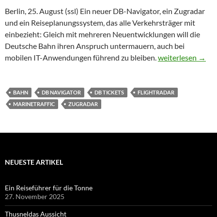
Berlin, 25. August (ssl) Ein neuer DB-Navigator, ein Zugradar
und ein Reiseplanungssystem, das alle Verkehrsträger mit
einbezieht: Gleich mit mehreren Neuentwicklungen will die
Deutsche Bahn ihren Anspruch untermauern, auch bei
Mit dem Zugradar
mobilen IT-Anwendungen führend zu bleiben.
weiterlesen
→
BAHN
DB NAVIGATOR
DB TICKETS
FLIGHTRADAR
MARINETRAFFIC
ZUGRADAR
NEUESTE ARTIKEL
Ein Reiseführer für die Tonne
27. November 2025
Thusneldas Aussicht