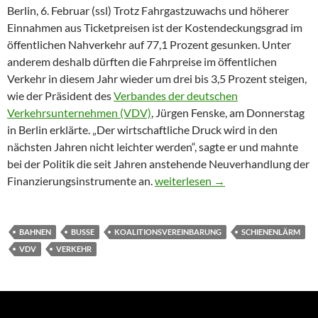
Berlin, 6. Februar (ssl) Trotz Fahrgastzuwachs und höherer
Einnahmen aus Ticketpreisen ist der Kostendeckungsgrad im
öffentlichen Nahverkehr auf 77,1 Prozent gesunken. Unter
anderem deshalb dürften die Fahrpreise im öffentlichen
Verkehr in diesem Jahr wieder um drei bis 3,5 Prozent steigen,
wie der Präsident des
Verbandes der deutschen
Verkehrsunternehmen (VDV)
, Jürgen Fenske, am Donnerstag
in Berlin erklärte. „Der wirtschaftliche Druck wird in den
nächsten Jahren nicht leichter werden“, sagte er und mahnte
bei der Politik die seit Jahren anstehende Neuverhandlung der
Tickets für Busse und Bahnen wer
Finanzierungsinstrumente an.
weiterlesen
→
BAHNEN
BUSSE
KOALITIONSVEREINBARUNG
SCHIENENLÄRM
VDV
VERKEHR