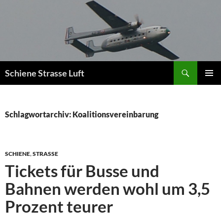
Zum
Inhalt
springen
Suchen
Schiene Strasse Luft
PRIMÄR
MENÜ
Schlagwortarchiv: Koalitionsvereinbarung
SCHIENE
,
STRASSE
Tickets für Busse und
Bahnen werden wohl um 3,5
Prozent teurer