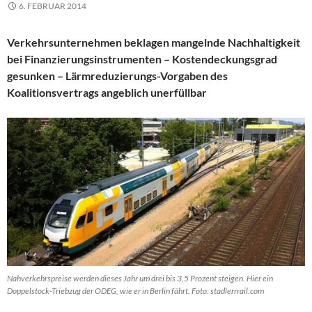
6. FEBRUAR 2014
Verkehrsunternehmen beklagen mangelnde Nachhaltigkeit
bei Finanzierungsinstrumenten – Kostendeckungsgrad
gesunken – Lärmreduzierungs-Vorgaben des
Koalitionsvertrags angeblich unerfüllbar
Nahverkehrspreise werden dieses Jahr um drei bis 3,5 Prozent steigen. Hier ein
Doppelstock-Triebzug der ODEG, wie er in Berlin fährt. Foto: stadlerrrail.com