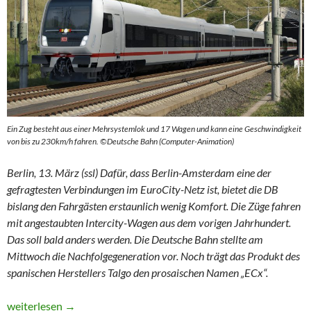
Ein Zug besteht aus einer Mehrsystemlok und 17 Wagen und kann eine Geschwindigkeit
von bis zu 230km/h fahren. ©Deutsche Bahn (Computer-Animation)
Berlin, 13. März (ssl) Dafür, dass Berlin-Amsterdam eine der
gefragtesten Verbindungen im EuroCity-Netz ist, bietet die DB
bislang den Fahrgästen erstaunlich wenig Komfort. Die Züge fahren
mit angestaubten Intercity-Wagen aus dem vorigen Jahrhundert.
Das soll bald anders werden. Die Deutsche Bahn stellte am
Mittwoch die Nachfolgegeneration vor. Noch trägt das Produkt des
spanischen Herstellers Talgo den prosaischen Namen „ECx“.
Breit und barrierefrei: Neuer Eurocity aus Spanien
weiterlesen
→