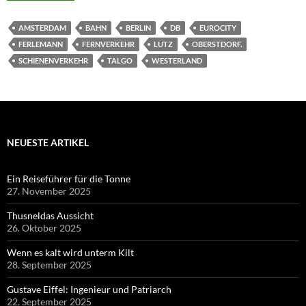
AMSTERDAM
BAHN
BERLIN
DB
EUROCITY
FERLEMANN
FERNVERKEHR
LUTZ
OBERSTDORF.
SCHIENENVERKEHR
TALGO
WESTERLAND
NEUESTE ARTIKEL
Ein Reiseführer für die Tonne
27. November 2025
Thusneldas Aussicht
26. Oktober 2025
Wenn es kalt wird unterm Kilt
28. September 2025
Gustave Eiffel: Ingenieur und Patriarch
22. September 2025