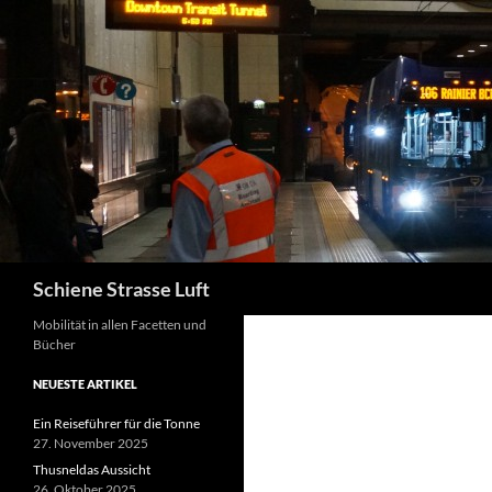
Zum
Inhalt
springen
Suchen
Schiene Strasse Luft
Mobilität in allen Facetten und
Bücher
NEUESTE ARTIKEL
Ein Reiseführer für die Tonne
27. November 2025
Thusneldas Aussicht
26. Oktober 2025