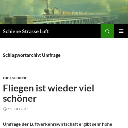
Zum
Inhalt
springen
Suchen
Schiene Strasse Luft
PRIMÄR
MENÜ
Schlagwortarchiv: Umfrage
LUFT
,
SCHIENE
Fliegen ist wieder viel
schöner
15. JULI 2015
Umfrage der Luftverkehrswirtschaft ergibt sehr hohe