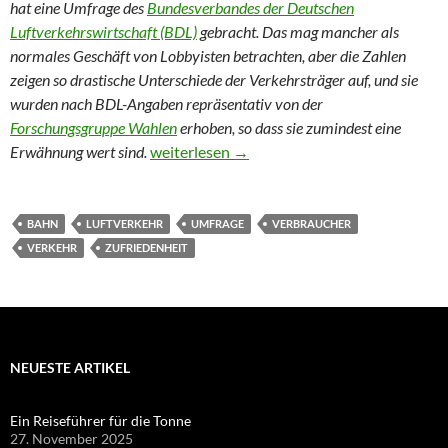
hat eine Umfrage des
Bundesverbandes der Deutschen
Luftverkehrswirtschaft (BDL)
gebracht. Das mag mancher als
normales Geschäft von Lobbyisten betrachten, aber die Zahlen
zeigen so drastische Unterschiede der Verkehrsträger auf, und sie
wurden nach BDL-Angaben repräsentativ von der
Forschungsgruppe Wahlen
erhoben, so dass sie zumindest eine
Fliegen ist wieder viel schöner
Erwähnung wert sind.
weiterlesen
→
BAHN
LUFTVERKEHR
UMFRAGE
VERBRAUCHER
VERKEHR
ZUFRIEDENHEIT
NEUESTE ARTIKEL
Ein Reiseführer für die Tonne
27. November 2025