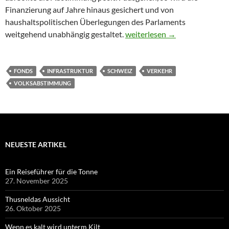
Finanzierung auf Jahre hinaus gesichert und von
haushaltspolitischen Überlegungen des Parlaments
Milliarden für Verkehrswege 
weitgehend unabhängig gestaltet.
weiterlesen
→
FONDS
INFRASTRUKTUR
SCHWEIZ
VERKEHR
VOLKSABSTIMMUNG
NEUESTE ARTIKEL
Ein Reiseführer für die Tonne
27. November 2025
Thusneldas Aussicht
26. Oktober 2025
Wenn es kalt wird unterm Kilt