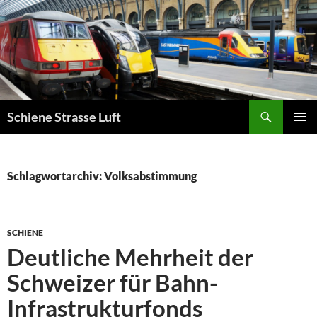
Zum
Inhalt
springen
Suchen
Schiene Strasse Luft
PRIMÄR
MENÜ
Schlagwortarchiv: Volksabstimmung
SCHIENE
Deutliche Mehrheit der
Schweizer für Bahn-
Infrastrukturfonds