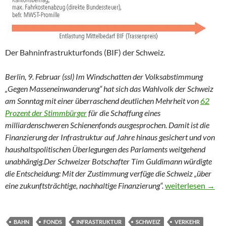
Der Bahninfrastrukturfonds (BIF) der Schweiz.
Berlin, 9. Februar (ssl) Im Windschatten der Volksabstimmung
„Gegen Masseneinwanderung“ hat sich das Wahlvolk der Schweiz
am Sonntag mit einer überraschend deutlichen Mehrheit von
62
Prozent der Stimmbürger
für die Schaffung eines
milliardenschweren Schienenfonds ausgesprochen. Damit ist die
Finanzierung der Infrastruktur auf Jahre hinaus gesichert und von
haushaltspolitischen Überlegungen des Parlaments weitgehend
unabhängig.Der Schweizer Botschafter Tim Guldimann würdigte
die Entscheidung: Mit der Zustimmung verfüge die Schweiz „über
Deutliche Mehrhei
eine zukunftsträchtige, nachhaltige Finanzierung“.
weiterlesen
→
BAHN
FONDS
INFRASTRUKTUR
SCHWEIZ
VERKEHR