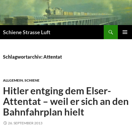
Zum
Inhalt
springen
Suchen
Schiene Strasse Luft
PRIMÄR
MENÜ
Schlagwortarchiv: Attentat
ALLGEMEIN
,
SCHIENE
Hitler entging dem Elser-
Attentat – weil er sich an den
Bahnfahrplan hielt
26. SEPTEMBER 2013