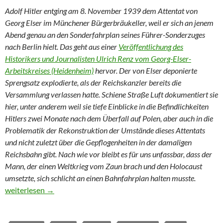
Adolf Hitler entging am 8. November 1939 dem Attentat von
Georg Elser im Münchener Bürgerbräukeller, weil er sich an jenem
Abend genau an den Sonderfahrplan seines Führer-Sonderzuges
nach Berlin hielt. Das geht aus einer
Veröffentlichung des
Historikers und Journalisten Ulrich Renz vom Georg-Elser-
Arbeitskreises (Heidenheim)
hervor. Der von Elser deponierte
Sprengsatz explodierte, als der Reichskanzler bereits die
Versammlung verlassen hatte. Schiene Straße Luft dokumentiert sie
hier, unter anderem weil sie tiefe Einblicke in die Befindlichkeiten
Hitlers zwei Monate nach dem Überfall auf Polen, aber auch in die
Problematik der Rekonstruktion der Umstände dieses Attentats
und nicht zuletzt über die Gepflogenheiten in der damaligen
Reichsbahn gibt. Nach wie vor bleibt es für uns unfassbar, dass der
Mann, der einen Weltkrieg vom Zaun brach und den Holocaust
umsetzte, sich schlicht an einen Bahnfahrplan halten musste.
Hitler entging dem Elser-Attentat – weil er sich an den Bahnfahr
weiterlesen
→