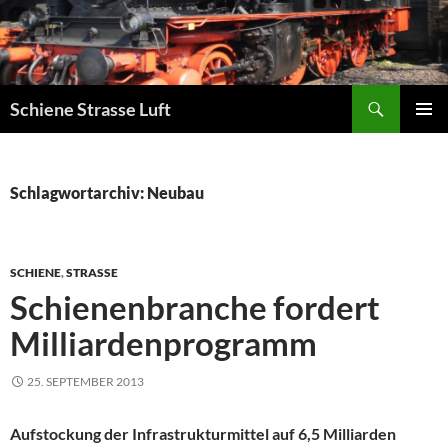
Zum
Inhalt
springen
Suchen
Schiene Strasse Luft
PRIMÄR
MENÜ
Schlagwortarchiv: Neubau
SCHIENE
,
STRASSE
Schienenbranche fordert
Milliardenprogramm
25. SEPTEMBER 2013
Aufstockung der Infrastrukturmittel auf 6,5 Milliarden