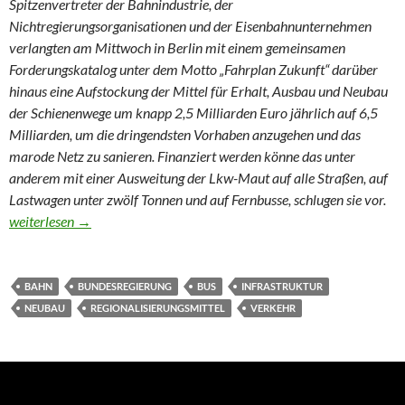
Spitzenvertreter der Bahnindustrie, der
Nichtregierungsorganisationen und der Eisenbahnunternehmen
verlangten am Mittwoch in Berlin mit einem gemeinsamen
Forderungskatalog unter dem Motto „Fahrplan Zukunft“ darüber
hinaus eine Aufstockung der Mittel für Erhalt, Ausbau und Neubau
der Schienenwege um knapp 2,5 Milliarden Euro jährlich auf 6,5
Milliarden, um die dringendsten Vorhaben anzugehen und das
marode Netz zu sanieren. Finanziert werden könne das unter
anderem mit einer Ausweitung der Lkw-Maut auf alle Straßen, auf
Lastwagen unter zwölf Tonnen und auf Fernbusse, schlugen sie vor.
Schienenbranche fordert Milliardenprogramm
weiterlesen
→
BAHN
BUNDESREGIERUNG
BUS
INFRASTRUKTUR
NEUBAU
REGIONALISIERUNGSMITTEL
VERKEHR