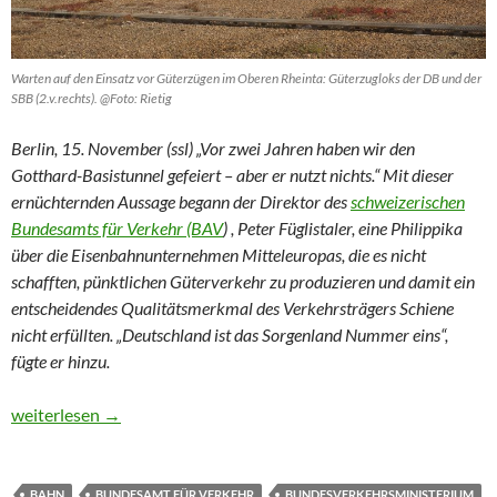
Warten auf den Einsatz vor Güterzügen im Oberen Rheinta: Güterzugloks der DB und der
SBB (2.v.rechts). @Foto: Rietig
Berlin, 15. November (ssl) „Vor zwei Jahren haben wir den
Gotthard-Basistunnel gefeiert – aber er nutzt nichts.“ Mit dieser
ernüchternden Aussage begann der Direktor des
schweizerischen
Bundesamts für Verkehr (BAV
) , Peter Füglistaler, eine Philippika
über die Eisenbahnunternehmen Mitteleuropas, die es nicht
schafften, pünktlichen Güterverkehr zu produzieren und damit ein
entscheidendes Qualitätsmerkmal des Verkehrsträgers Schiene
nicht erfüllten. „Deutschland ist das Sorgenland Nummer eins“,
fügte er hinzu.
Bisher nützt der Gotthardtunnel nichts
weiterlesen
→
BAHN
BUNDESAMT FÜR VERKEHR
BUNDESVERKEHRSMINISTERIUM