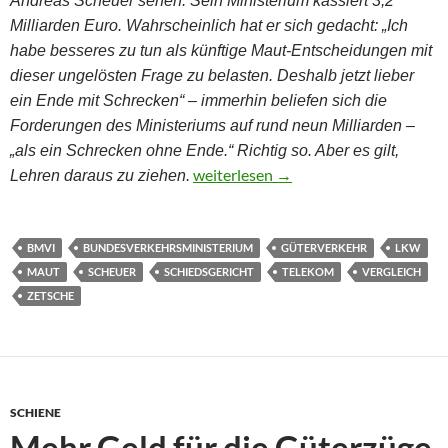
Andreas Scheuer sehen.
Sein Ministerium kassiert 3,2
Milliarden Euro.
Wahrscheinlich hat er sich
g
edacht: „Ich
habe besseres zu tun als künftige Maut-Entscheidungen mit
dieser
u
ngelösten Frage zu belasten. Deshalb jetzt lieber
ein Ende mit Schrecken“ – immerhin beliefen sich die
Forderungen des Ministeriums auf rund neun Milliarden –
„als ein Schrecken ohne Ende.“
Richtig so. Aber es gilt,
TollCollect – Ein Lehrstück der Privat
weiterlesen
→
Lehren daraus zu ziehen.
BMVI
BUNDESVERKEHRSMINISTERIUM
GÜTERVERKEHR
LKW
MAUT
SCHEUER
SCHIEDSGERICHT
TELEKOM
VERGLEICH
ZETSCHE
SCHIENE
Mehr Geld für die Güterzüge