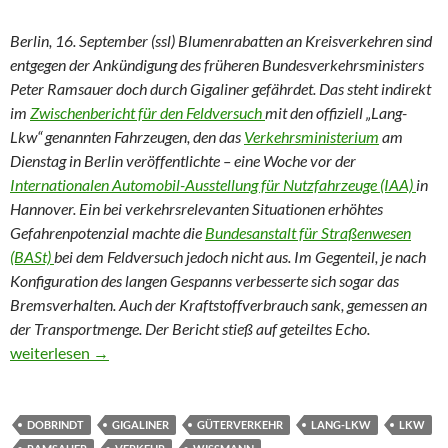
Berlin, 16. September (ssl) Blumenrabatten an Kreisverkehren sind
entgegen der Ankündigung des früheren Bundesverkehrsministers
Peter Ramsauer doch durch Gigaliner gefährdet. Das steht indirekt
im
Zwischenbericht für den Feldversuch
mit den offiziell „Lang-
Lkw“ genannten Fahrzeugen, den das
Verkehrsministerium
am
Dienstag in Berlin veröffentlichte – eine Woche vor der
Internationalen Automobil-Ausstellung für Nutzfahrzeuge (IAA)
in
Hannover. Ein bei verkehrsrelevanten Situationen erhöhtes
Gefahrenpotenzial machte die
Bundesanstalt für Straßenwesen
(BASt)
bei dem Feldversuch jedoch nicht aus. Im Gegenteil, je nach
Konfiguration des langen Gespanns verbesserte sich sogar das
Bremsverhalten. Auch der Kraftstoffverbrauch sank, gemessen an
der Transportmenge. Der Bericht stieß auf geteiltes Echo.
Gigaliner bremst besser, aber Blumen am Kreisel doch in Gefahr
weiterlesen
→
DOBRINDT
GIGALINER
GÜTERVERKEHR
LANG-LKW
LKW