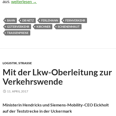
Trassenpreise auf der Schiene sollen „deutlich“ sinken
weiterlesen
→
aus.
BAHN
DB NETZ
FERLEMANN
FERNVERKEHR
GÜTERVERKEHR
KIRCHNER
SCHIENENMAUT
TRASSENPREISE
LOGISTIK
,
STRASSE
Mit der Lkw-Oberleitung zur
Verkehrswende
11. APRIL 2017
Ministerin Hendricks und Siemens-Mobility-CEO Eickholt
auf der Teststrecke in der Uckermark