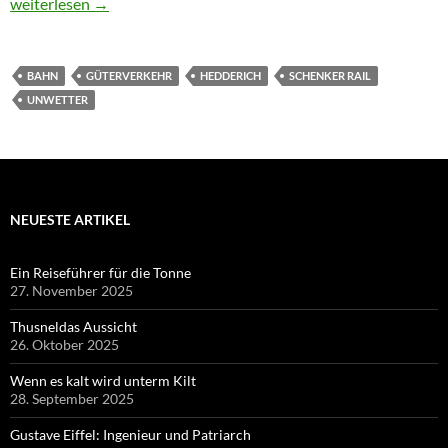
Hunderte Güterzüge stauen sich wegen Hochwasser und Unwet
weiterlesen
→
BAHN
GÜTERVERKEHR
HEDDERICH
SCHENKER RAIL
UNWETTER
NEUESTE ARTIKEL
Ein Reiseführer für die Tonne
27. November 2025
Thusneldas Aussicht
26. Oktober 2025
Wenn es kalt wird unterm Kilt
28. September 2025
Gustave Eiffel: Ingenieur und Patriarch