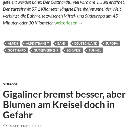
gefeiert werden kann: Der Gotthardtunnel wird am 1. Juni eröffnet.
Der zurzeit mit 57,1 Kilometer längste Eisenbahntunnel der Welt
verkürzt die Bahnreise zwischen Mittel- und Südeuropa um 45
Eine Flachbahn durch die Alpen
Minuten oder 30 Kilometer.
weiterlesen
→
ALPEN
ALPENTRANSIT
BAHN
DEUTSCHLAND
EUROPA
GOTTHARD
GÜTERVERKEHR
SCHWEIZ
TUNNEL
STRASSE
Gigaliner bremst besser, aber
Blumen am Kreisel doch in
Gefahr
16. SEPTEMBER 2014