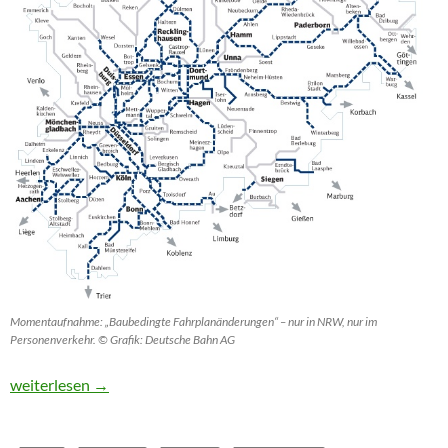
Momentaufnahme: „Baubedingte Fahrplanänderungen“ – nur in NRW, nur im
Personenverkehr. © Grafik: Deutsche Bahn AG
Cleveres Bauen und gutes Fahren auf der Schiene
weiterlesen
→