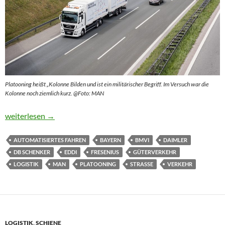
Platooning heißt „Kolonne Bilden und ist ein militärischer Begriff. Im Versuch war die
Kolonne noch ziemlich kurz. @Foto: MAN
EDDI muss noch viele Hausaufgaben machen
weiterlesen
→
AUTOMATISIERTES FAHREN
BAYERN
BMVI
DAIMLER
DB SCHENKER
EDDI
FRESENIUS
GÜTERVERKEHR
LOGISTIK
MAN
PLATOONING
STRASSE
VERKEHR
LOGISTIK
,
SCHIENE