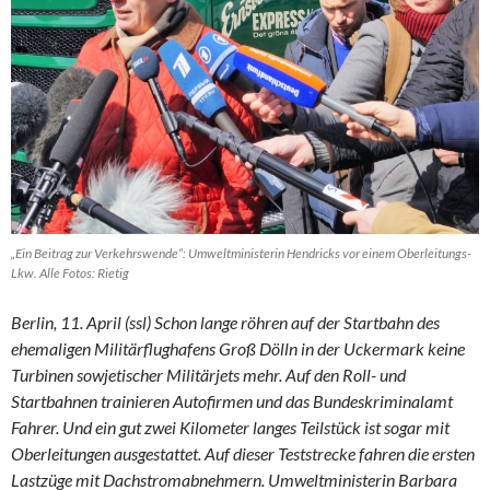
„Ein Beitrag zur Verkehrswende“: Umweltministerin Hendricks vor einem Oberleitungs-
Lkw. Alle Fotos: Rietig
Berlin, 11. April (ssl) Schon lange röhren auf der Startbahn des
ehemaligen Militärflughafens Groß Dölln in der Uckermark keine
Turbinen sowjetischer Militärjets mehr. Auf den Roll- und
Startbahnen trainieren Autofirmen und das Bundeskriminalamt
Fahrer. Und ein gut zwei Kilometer langes Teilstück ist sogar mit
Oberleitungen ausgestattet. Auf dieser Teststrecke fahren die ersten
Lastzüge mit Dachstromabnehmern. Umweltministerin Barbara