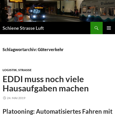
Zum
Inhalt
springen
Suchen
Schiene Strasse Luft
PRIMÄR
MENÜ
Schlagwortarchiv: Güterverkehr
LOGISTIK
,
STRASSE
EDDI muss noch viele
Hausaufgaben machen
24. MAI 2019
Platooning: Automatisiertes Fahren mit