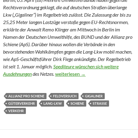
Rechtsverordnung geklagt, die auf deutschen Straßen überlange
Lkw („Gigaliner“) im Regelbetrieb zulässt. Die Zulassung der bis zu
25,25 Meter langen Lastzüge verstoße gegen EU-Rechtsnormen,
erklärte der Anwalt Remo Klinger am Mittwoch in Berlin im
Namen der Deutschen Umwelthilfe, des BUND und der Allianz pro
Schiene (ApS). Darüber hinaus wollen die Verbände in den
bevorstehenden Wahlkämpfen gegen die Lang-Lkw mobil machen,
wie ApS-Geschäftsführer Dirk Flege ankündigte. Der Regelbetrieb
ist seit 1. Januar möglich.
Spediteure wünschen sich weitere
Umweltverbände klagen gegen Gigalin
Ausdehnungen
des Netzes.
weiterlesen
→
ALLIANZ PRO SCHIENE
FELDVERSUCH
GIGALINER
GÜTERVERKEHR
LANG-LKW
SCHIENE
STRASSE
VERKEHR