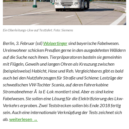
Ein Oberleitungs-Lkw auf Testfahrt. Foto: Siemens
Berlin, 3. Februar (ssl)
Wolpertinger
sind bayerische Fabelwesen.
Ureinwohner schicken Preußen gerne in den ausgedehnten Wäldern
auf die Suche nach ihnen. Tierpräparatoren basteln sie gemeinhin
mit Flügeln, Geweih und langen Ohren als Kreuzung zwischen
(beispielsweise) Habicht, Hase und Reh. Vergleichbares gibt es bald
auch bei den Nutzfahrzeugen für Straße und Schiene: Lastzüge der
schwedischen VW-Tochter Scania, auf deren Fahrerkabine
Stromabnehmer Ã la E-Lok montiert sind. Aber es sind keine
Fabelwesen. Sie sollen eine Lösung für die Elektrifizierung des Lkw-
Verkehrs erproben. Zwei Teststrecken sollen bis Ende 2018 fertig
sein. Auch eine internationale Verknüpfung der Tests zeichnet sich
Wolpertinger auf der Autobahn
ab.
weiterlesen
→