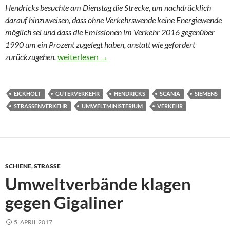
Hendricks besuchte am Dienstag die Strecke, um nachdrücklich
darauf hinzuweisen, dass ohne Verkehrswende keine Energiewende
möglich sei und dass die Emissionen im Verkehr 2016 gegenüber
1990 um ein Prozent zugelegt haben, anstatt wie gefordert
Mit der Lkw-Oberleitung zur Verkehrswende
zurückzugehen.
weiterlesen
→
EICKHOLT
GÜTERVERKEHR
HENDRICKS
SCANIA
SIEMENS
STRASSENVERKEHR
UMWELTMINISTERIUM
VERKEHR
SCHIENE
,
STRASSE
Umweltverbände klagen
gegen Gigaliner
5. APRIL 2017