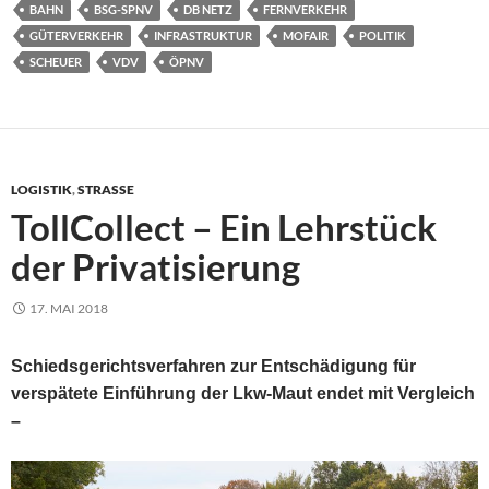
BAHN
BSG-SPNV
DB NETZ
FERNVERKEHR
GÜTERVERKEHR
INFRASTRUKTUR
MOFAIR
POLITIK
SCHEUER
VDV
ÖPNV
LOGISTIK
,
STRASSE
TollCollect – Ein Lehrstück
der Privatisierung
17. MAI 2018
Schiedsgerichtsverfahren zur Entschädigung für
verspätete Einführung der Lkw-Maut endet mit Vergleich
–