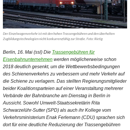
Der Einzelwagenverkehr ist mit den hohen Trassengebühren und den überholten
Zugbildungstechnologien nicht konkurrenzfähig zur Straße. Foto: Rietig
Berlin, 16. Mai (ssl) Die
Trassengebühren für
Eisenbahnunternehmen
werden möglicherweise schon
2018 deutlich gesenkt, um die Wettbewerbsbedingungen
des Schienenverkehrs zu verbessern und mehr Verkehr auf
die Schiene zu verlagern. Das stellten Regierungsmitglieder
beider Koalitionsparteien auf einer Veranstaltung mehrerer
Verbände der Bahnbranche am Dienstag in Berlin in
Aussicht. Sowohl Umwelt-Staatssekretärin Rita
Schwarzelühr-Sutter (SPD) als auch ihr Kollege vom
Verkehrsministerium Enak Ferlemann (CDU) sprachen sich
dort für eine deutliche Reduzierung der Trassengebühren