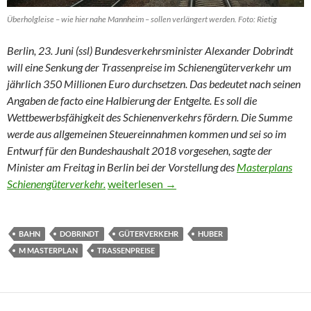
Überholgleise – wie hier nahe Mannheim – sollen verlängert werden. Foto: Rietig
Berlin, 23. Juni (ssl) Bundesverkehrsminister Alexander Dobrindt
will eine Senkung der Trassenpreise im Schienengüterverkehr um
jährlich 350 Millionen Euro durchsetzen. Das bedeutet nach seinen
Angaben de facto eine Halbierung der Entgelte. Es soll die
Wettbewerbsfähigkeit des Schienenverkehrs fördern. Die Summe
werde aus allgemeinen Steuereinnahmen kommen und sei so im
Entwurf für den Bundeshaushalt 2018 vorgesehen, sagte der
Minister am Freitag in Berlin bei der Vorstellung des
Masterplans
Mehr Geld für die Güterzüge
Schienengüterverkehr.
weiterlesen
→
BAHN
DOBRINDT
GÜTERVERKEHR
HUBER
M MASTERPLAN
TRASSENPREISE