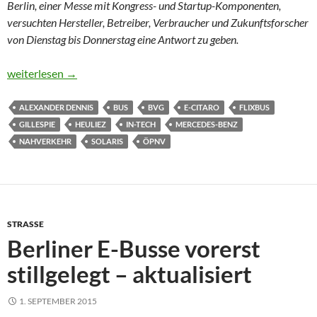
Berlin, einer Messe mit Kongress- und Startup-Komponenten,
versuchten Hersteller, Betreiber, Verbraucher und Zukunftsforscher
von Dienstag bis Donnerstag eine Antwort zu geben.
15 Hackis und 15 Schlenkis
weiterlesen
→
ALEXANDER DENNIS
BUS
BVG
E-CITARO
FLIXBUS
GILLESPIE
HEULIEZ
IN-TECH
MERCEDES-BENZ
NAHVERKEHR
SOLARIS
ÖPNV
STRASSE
Berliner E-Busse vorerst
stillgelegt – aktualisiert
1. SEPTEMBER 2015