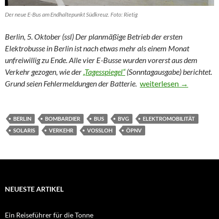
Der neue E-Bus am Endhaltepunkt Südkreuz. Foto: Rietig
Berlin, 5. Oktober (ssl) Der planmäßige Betrieb der ersten
Elektrobusse in Berlin ist nach etwas mehr als einem Monat
unfreiwillig zu Ende. Alle vier E-Busse wurden vorerst aus dem
Verkehr gezogen, wie der
„Tagesspiegel“
(Sonntagausgabe) berichtet.
Berliner E-Busse vorerst 
Grund seien Fehlermeldungen der Batterie.
weiterlesen
→
BERLIN
BOMBARDIER
BUS
BVG
ELEKTROMOBILITÄT
SOLARIS
VERKEHR
VOSSLOH
ÖPNV
NEUESTE ARTIKEL
Ein Reiseführer für die Tonne