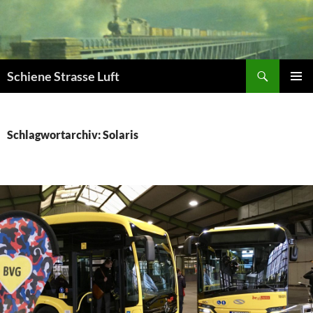
Zum
Inhalt
springen
Suchen
Schiene Strasse Luft
PRIMÄR
MENÜ
Schlagwortarchiv: Solaris