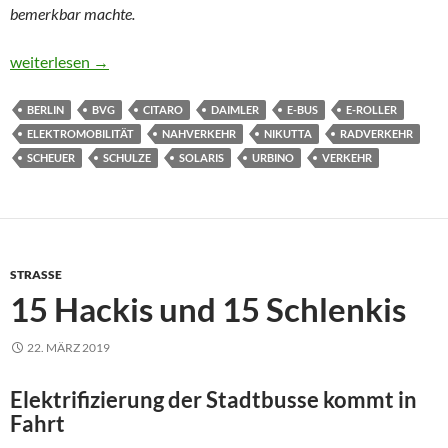
bemerkbar machte.
Ein Selfie mit dem Abbiege-Assistenten
weiterlesen
→
BERLIN
BVG
CITARO
DAIMLER
E-BUS
E-ROLLER
ELEKTROMOBILITÄT
NAHVERKEHR
NIKUTTA
RADVERKEHR
SCHEUER
SCHULZE
SOLARIS
URBINO
VERKEHR
STRASSE
15 Hackis und 15 Schlenkis
22. MÄRZ 2019
Elektrifizierung der Stadtbusse kommt in
Fahrt