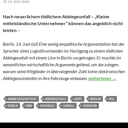
14. JUNI 2018
Nach neuerlichem tödlichem Abbiegeunfall – „Kleine
mittelständische Unternehmer“ können das angeblich nicht
leisten –
Berlin, 14. Juni (ssl) Eine wenig empathische Argumentation hat der
Sprecher eines Logistikverbandes im Nachgang zu einem tödlichen
Abbiegeunfall mit einem Lkw in Berlin vorgetragen. Er machte im
wesentlichen wirtschaftliche Argumente geltend, um darzulegen,
warum seine Mitglieder in überwiegender Zahl keine elektronischen
Verband hat Vorbeha
Abbiegeassistenten in ihre Fahrzeuge einbauen.
weiterlesen
→
ABBIEGEASSISTENT
ABENDSCHAU
ADFC
BERLIN
BGL
EDEKA
RBB
SPANDAU
UNFALL
VERKEHR