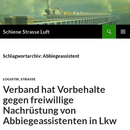
Zum
Inhalt
springen
Suchen
Schiene Strasse Luft
PRIMÄR
MENÜ
Schlagwortarchiv: Abbiegeassistent
LOGISTIK
,
STRASSE
Verband hat Vorbehalte
gegen freiwillige
Nachrüstung von
Abbiegeassistenten in Lkw