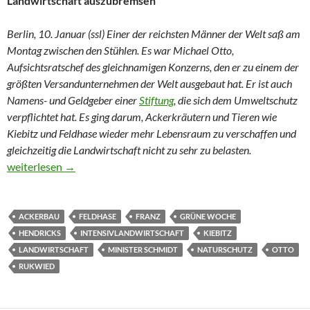
Landwirtschaft auszubremsen
Berlin, 10. Januar (ssl) Einer der reichsten Männer der Welt saß am
Montag zwischen den Stühlen. Es war Michael Otto,
Aufsichtsratschef des gleichnamigen Konzerns, den er zu einem der
größten Versandunternehmen der Welt ausgebaut hat. Er ist auch
Namens- und Geldgeber einer
Stiftung
, die sich dem Umweltschutz
verpflichtet hat. Es ging darum, Ackerkräutern und Tieren wie
Kiebitz und Feldhase wieder mehr Lebensraum zu verschaffen und
gleichzeitig die Landwirtschaft nicht zu sehr zu belasten.
Wo Acker und Kiebitz zusammenpassen
weiterlesen
→
ACKERBAU
FELDHASE
FRANZ
GRÜNE WOCHE
HENDRICKS
INTENSIVLANDWIRTSCHAFT
KIEBITZ
LANDWIRTSCHAFT
MINISTER SCHMIDT
NATURSCHUTZ
OTTO
RUKWIED