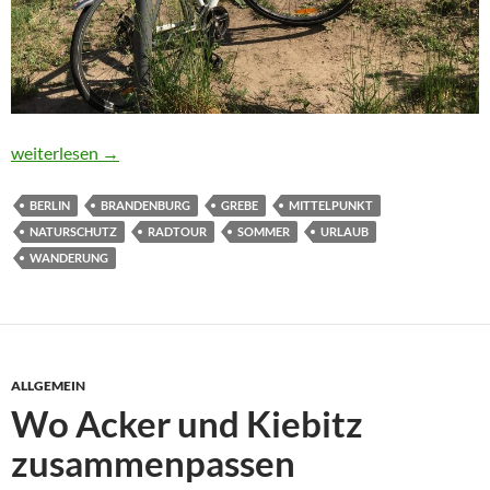
Reise zum Mittelpunkt…
weiterlesen
→
BERLIN
BRANDENBURG
GREBE
MITTELPUNKT
NATURSCHUTZ
RADTOUR
SOMMER
URLAUB
WANDERUNG
ALLGEMEIN
Wo Acker und Kiebitz
zusammenpassen