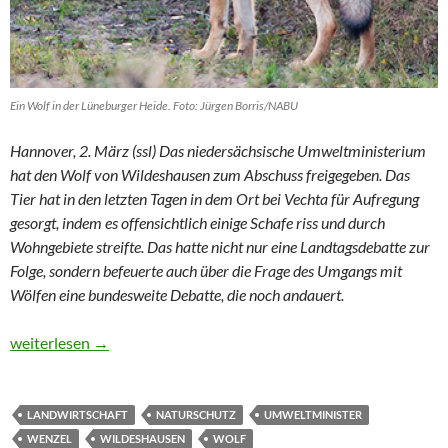
Ein Wolf in der Lüneburger Heide. Foto: Jürgen Borris/NABU
Hannover, 2. März (ssl) Das niedersächsische Umweltministerium
hat den Wolf von Wildeshausen zum Abschuss freigegeben. Das
Tier hat in den letzten Tagen in dem Ort bei Vechta für Aufregung
gesorgt, indem es offensichtlich einige Schafe riss und durch
Wohngebiete streifte. Das hatte nicht nur eine Landtagsdebatte zur
Folge, sondern befeuerte auch über die Frage des Umgangs mit
Wölfen eine bundesweite Debatte, die noch andauert.
Grüner Minister gibt Wolf zum Abschuss frei
weiterlesen
→
LANDWIRTSCHAFT
NATURSCHUTZ
UMWELTMINISTER
WENZEL
WILDESHAUSEN
WOLF