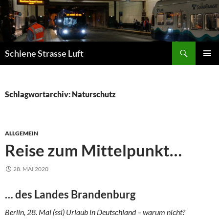
Zum
Inhalt
springen
Suchen
Schiene Strasse Luft
PRIMÄR
MENÜ
Schlagwortarchiv: Naturschutz
ALLGEMEIN
Reise zum Mittelpunkt…
28. MAI 2020
… des Landes Brandenburg
Berlin, 28. Mai (ssl) Urlaub in Deutschland – warum nicht?