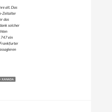
hre alt. Das
o-Zeitalter
er das
 dank solcher
chten
g 747 ein
 Frankfurter
assagieren
KANADA