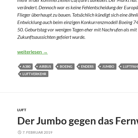
verändert. Dennoch war es keine Fehlentscheidung der Europä
Flieger überhaupt zu bauen. Tatsächlich kündigt sich eine ähnl
Entwicklung auch beim einzigen Konkurrenzmodell Boeing 74
50. Geburtstag vor wenigen Tagen eher mit Nachrufen als mit
Zukunftsaussichten gefeiert wurde.
Meilenstein der Luftfahrtentwicklung
weiterlesen
→
A380
AIRBUS
BOEING
ENDERS
JUMBO
LUFTFAH
LUFTVERKEHR
LUFT
Der Jumbo gegen das Fer
7. FEBRUAR 2019