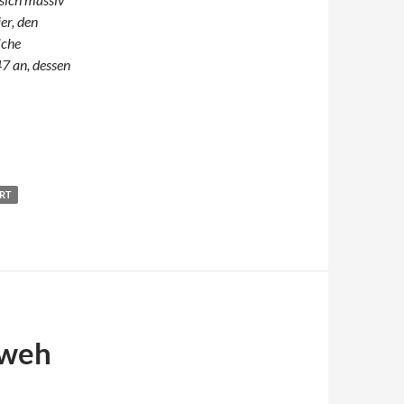
er, den
iche
7 an, dessen
RT
nweh