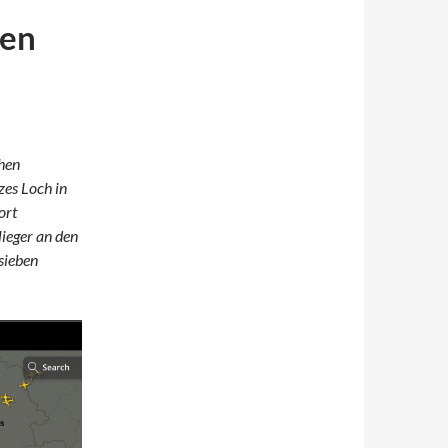
ten
chen
zes Loch in
ort
lieger an den
sieben