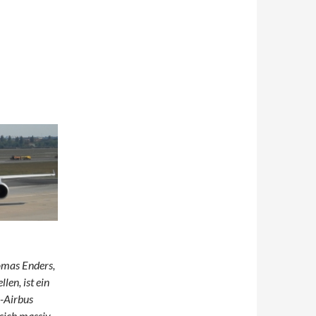
omas Enders,
en, ist ein
-Airbus
sich massiv