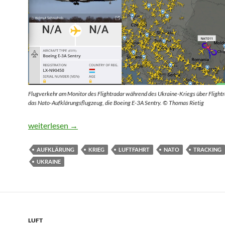
Flugverkehr am Monitor des Flightradar während des Ukraine-Kriegs über Flightra
das Nato-Aufklärungsflugzeug, die Boeing E-3A Sentry. © Thomas Rietig
Am Rande des Krieges halten Oldtimer die Wacht
weiterlesen
→
AUFKLÄRUNG
KRIEG
LUFTFAHRT
NATO
TRACKING
UKRAINE
LUFT