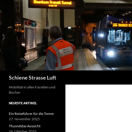
Zum
Inhalt
springen
Suchen
Schiene Strasse Luft
Mobilität in allen Facetten und
Bücher
NEUESTE ARTIKEL
Ein Reiseführer für die Tonne
27. November 2025
Thusneldas Aussicht
26. Oktober 2025