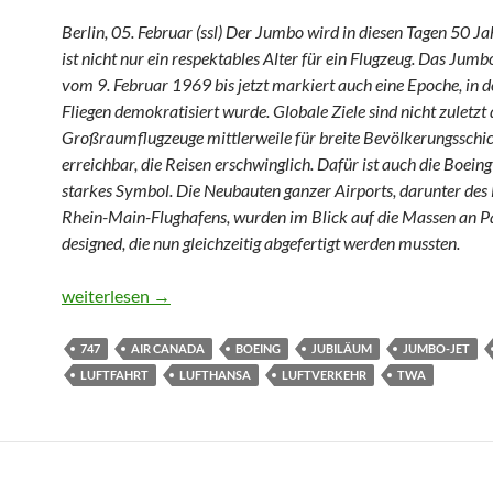
Berlin, 05. Februar (ssl) Der Jumbo wird in diesen Tagen 50 Ja
ist nicht nur ein respektables Alter für ein Flugzeug. Das Jumb
vom 9. Februar 1969 bis jetzt markiert auch eine Epoche, in d
Fliegen demokratisiert wurde. Globale Ziele sind nicht zuletzt
Großraumflugzeuge mittlerweile für breite Bevölkerungsschi
erreichbar, die Reisen erschwinglich. Dafür ist auch die Boein
starkes Symbol. Die Neubauten ganzer Airports, darunter des
Rhein-Main-Flughafens, wurden im Blick auf die Massen an P
designed, die nun gleichzeitig abgefertigt werden mussten.
Der Jumbo gegen das Fernweh
weiterlesen
→
747
AIR CANADA
BOEING
JUBILÄUM
JUMBO-JET
LUFTFAHRT
LUFTHANSA
LUFTVERKEHR
TWA