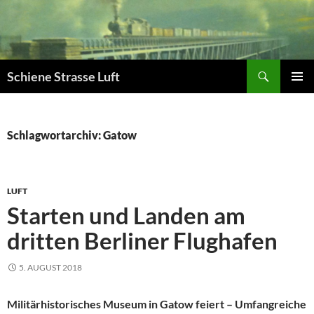
Zum
Inhalt
springen
Suchen
Schiene Strasse Luft
PRIMÄR
MENÜ
Schlagwortarchiv: Gatow
LUFT
Starten und Landen am
dritten Berliner Flughafen
5. AUGUST 2018
Militärhistorisches Museum in Gatow feiert – Umfangreiche