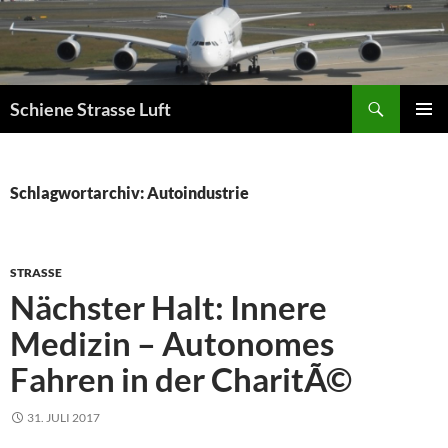
Zum
Inhalt
springen
Suchen
Schiene Strasse Luft
PRIMÄR
MENÜ
Schlagwortarchiv: Autoindustrie
STRASSE
Nächster Halt: Innere
Medizin – Autonomes
Fahren in der CharitÃ©
31. JULI 2017