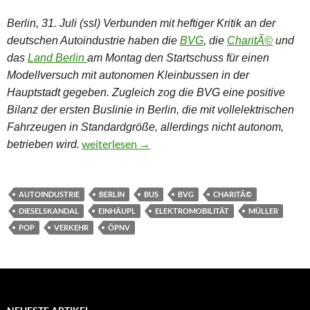
Berlin, 31. Juli (ssl) Verbunden mit heftiger Kritik an der
deutschen Autoindustrie haben die
BVG
, die
CharitÃ©
und
das
Land Berlin
am Montag
den Startschuss für einen
Modellversuch mit autonomen Kleinbussen in der
Hauptstadt gegeben. Zugleich zog die BVG eine positive
Bilanz der ersten Buslinie in Berlin, die mit vollelektrischen
Fahrzeugen in Standardgröße,
allerdings nicht autonom,
Nächster Halt: Innere Medizin – Autonomes Fah
weiterlesen
→
betrieben wird.
AUTOINDUSTRIE
BERLIN
BUS
BVG
CHARITÃ©
DIESELSKANDAL
EINHÄUPL
ELEKTROMOBILITÄT
MÜLLER
POP
VERKEHR
ÖPNV