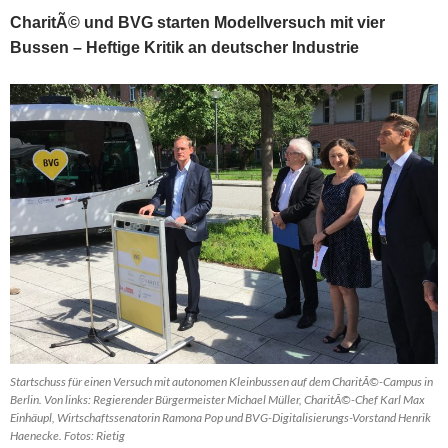
CharitÃ© und BVG starten Modellversuch mit vier
Bussen – Heftige Kritik an deutscher Industrie
Startschuss für einen Versuch mit autonomen Kleinbussen auf dem CharitÃ©-Campus in
Berlin. Von links: Regierender Bürgermeister Michael Müller, CharitÃ©-Chef Karl Max
Einhäupl, Wirtschaftssenatorin Ramona Pop und BVG-Digitalisierungs-Vorstand Henrik
Haenecke. Fotos: Rietig