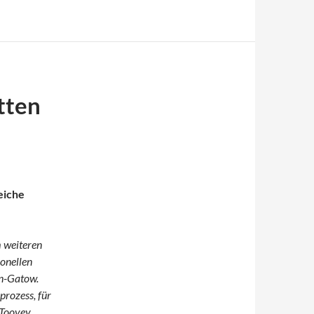
tten
eiche
m weiteren
ionellen
in-Gatow.
rozess, für
-Toovey,