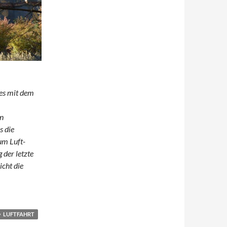
tes mit dem
en
s die
um Luft-
 der letzte
icht die
ow
LUFTFAHRT