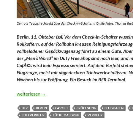
Der rote Teppich schwebt über den Check-in-Schaltern. © alle Fotos: Thomas Riet
Berlin, 11. Oktober (ssl) Vor dem Check-in-Schalter wusel
Rollkoffern, auf der Rollbahn kreuzen Reinigungsfahrzeuge
vollbeladener Gepäckwagenzug fährt zu einem Gate. Aber
der „Men‘s World“ im Duty Free Shop sind noch leer, und i
CafÃ©s wird kein Espresso serviert. Auf dem Vorfeld stehen
Flugzeuge, meist mit abgedeckten Triebwerkseinlässen. N
Wochen bis zur Eröffnung. Ein Besuch im BER-Terminal.
Der Rote Teppich schwebt über der Check-in-Ebene
weiterlesen
→
BER
BERLIN
EASYJET
ERÖFFNUNG
FLUGHAFEN
LUFTVERKEHR
LÜTKE DALDRUP
VERKEHR