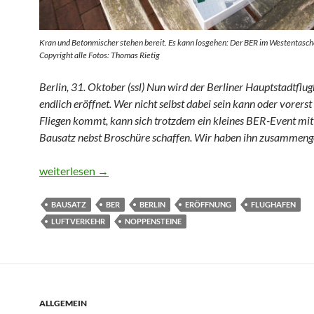
Kran und Betonmischer stehen bereit. Es kann losgehen: Der BER im Westentasc
Copyright alle Fotos: Thomas Rietig
Berlin, 31. Oktober (ssl) Nun wird der
Berliner Hauptstadtflu
endlich eröffnet. Wer nicht selbst dabei sein kann oder vorers
Fliegen kommt, kann sich trotzdem ein kleines BER-Event mi
Bausatz nebst Broschüre schaffen. Wir haben ihn zusammenge
Ohne Kabel in die BER-Zukunft
weiterlesen
→
BAUSATZ
BER
BERLIN
ERÖFFNUNG
FLUGHAFEN
LUFTVERKEHR
NOPPENSTEINE
ALLGEMEIN