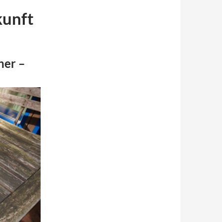
kunft
ner –