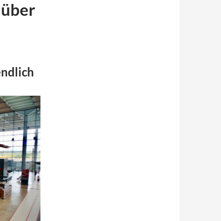
 über
endlich