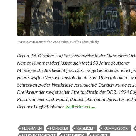
Transformatorenstation vor Kasino. © Alle Fotos: Rietig
Berlin, 16.
Oktober
(ssl)
Passenderweise in der Nähe eines Or
Namen Kummersdorf lassen sich fast 150 Jahre deutscher
Militärgeschichte besichtigen. Das
riesige
Gelände der einstig
Heeres
waffen-
V
ersuchsanstalt diente zum Üben mit allem, wa
Schrecken zweier Weltkriege verursachte. Danach wurde es z
Drehkreuz der sowjetischen Streitkräfte in der DDR. 1994 flog
Russe von hier nach Hause, danach übernahm die Natur
und n
Von der Dicken Bertha zur Anton
Berliner Flughafenbauer.
weiterlesen
→
FLUGHAFEN
HONECKER
KAISERZEIT
KUMMERSDORF
MILITÄRGESCHICHTE
SPERENBERG
UMWELT