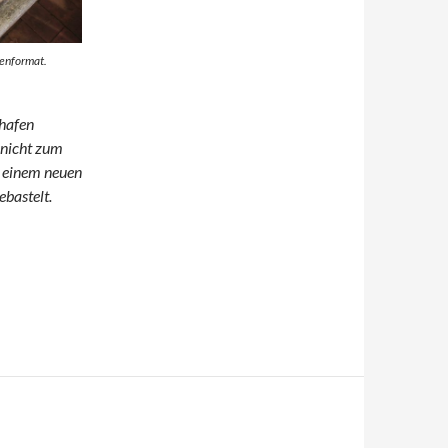
henformat.
ghafen
t nicht zum
t einem neuen
bastelt.