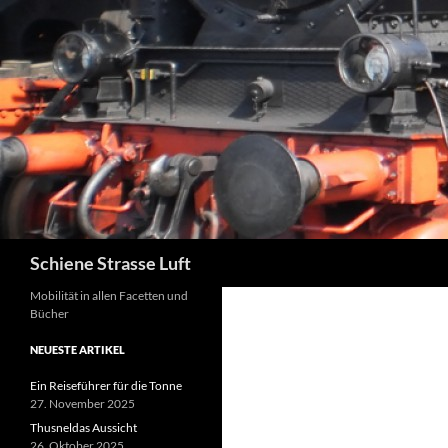
Zum
Inhalt
springen
Suchen
Schiene Strasse Luft
Mobilität in allen Facetten und
Bücher
NEUESTE ARTIKEL
Ein Reiseführer für die Tonne
27. November 2025
Thusneldas Aussicht
26. Oktober 2025