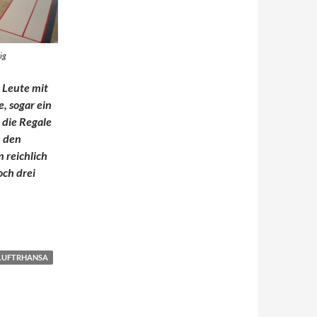
ig
n Leute mit
, sogar ein
 die Regale
n den
 reichlich
och drei
LUFTRHANSA