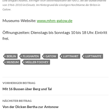
Eine Breguet Atlantic, ein High-Tech-Seefernaufklärer der NATO, bei der Bundesmarine
von 1966-2010 im Einsatz. Im Hintergrund die einstigen Horchtürme der Briten in
Gatow.
Museums-Website:
www.mhm-gatow.de
Öffnungszeiten: Dienstags bis Sonntags 10 bis 18 Uhr. Eintritt
frei.
BERLIN
FLUGHAFEN
GATOW
LUFTFAHRT
LUFTWAFFE
MUSEUM
MÜLLER-TOOVEY
Beitragsnavigation
VORHERIGER BEITRAG
Mit 16 Bussen über Berg und Tal
NÄCHSTER BEITRAG
Von der Dicken Bertha zur Antonow