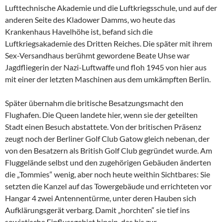
Lufttechnische Akademie und die Luftkriegsschule, und auf der
anderen Seite des Kladower Damms, wo heute das
Krankenhaus Havelhöhe ist, befand sich die
Luftkriegsakademie
des Dritten Reiches. Die später mit ihrem
Sex-Versandhaus berühmt gewordene Beate Uhse war
Jagdfliegerin der Nazi-Luftwaffe und floh 1945 von hier aus
mit einer der letzten Maschinen aus dem umkämpften Berlin.
Später übernahm die britische Besatzungsmacht den
Flughafen. Die Queen landete hier, wenn sie der geteilten
Stadt einen Besuch abstattete. Von der britischen Präsenz
zeugt noch der Berliner Golf Club Gatow gleich nebenan, der
von den Besatzern als British Golf Club gegründet wurde. Am
Fluggelände selbst und den zugehörigen Gebäuden änderten
die „Tommies“ wenig, aber noch heute weithin Sichtbares: Sie
setzten die Kanzel auf das Towergebäude und errichteten vor
Hangar 4 zwei Antennentürme, unter deren Hauben sich
Aufklärungsgerät verbarg. Damit „horchten“ sie tief ins
sowjetische Einflussgebiet hinein, das bis zur