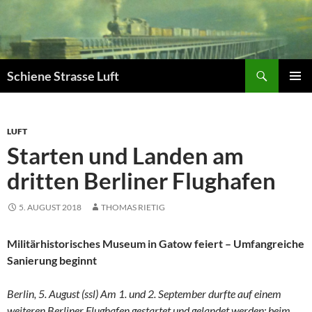
Zum
Inhalt
springen
Suchen
Schiene Strasse Luft
PRIMÄR
MENÜ
LUFT
Starten und Landen am
dritten Berliner Flughafen
5. AUGUST 2018
THOMAS RIETIG
Militärhistorisches Museum in Gatow feiert – Umfangreiche
Sanierung beginnt
Berlin, 5. August (ssl) Am 1. und 2. September durfte auf einem
weiteren Berliner Flughafen gestartet und gelandet werden: beim