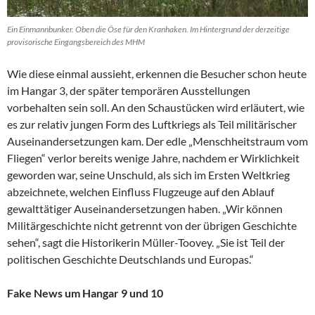
Ein Einmannbunker. Oben die Öse für den Kranhaken. Im Hintergrund der derzeitige
provisorische Eingangsbereich des MHM
Wie diese einmal aussieht, erkennen die Besucher schon heute
im Hangar 3, der später temporären Ausstellungen
vorbehalten sein soll. An den Schaustücken wird erläutert, wie
es zur relativ jungen Form des Luftkriegs als Teil militärischer
Auseinandersetzungen kam. Der edle „Menschheitstraum vom
Fliegen“ verlor bereits wenige Jahre, nachdem er Wirklichkeit
geworden war, seine Unschuld, als sich im Ersten Weltkrieg
abzeichnete, welchen Einfluss Flugzeuge auf den Ablauf
gewalttätiger Auseinandersetzungen haben. „Wir können
Militärgeschichte nicht getrennt von der übrigen Geschichte
sehen“, sagt die Historikerin Müller-Toovey. „Sie ist Teil der
politischen Geschichte Deutschlands und Europas.“
Fake News um Hangar 9 und 10