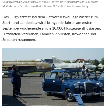
Verantwortet die Sanierung: Doris Müller-Toovey, die wissenschaftliche Leiterin des
Militärhistorischen Museums Berlin-Gatow. © für alle Fotos: Thomas Rietig
Das Flugplatzfest, bei dem Gatow für zwei Tage wieder zum
Start- und Landeplatz wird, bringt seit Jahren am ersten
Septemberwochenende an die 10.000 Flugzeugenthusiasten,
Luftwaffen-Veteranen, Familien, Zivilisten, Anwohner und
Soldaten zusammen.