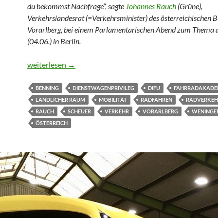
du bekommst Nachfrage“, sagte
Johannes Rauch
(Grüne),
Verkehrslandesrat (=Verkehrsminister) des österreichischen 
Vorarlberg, bei einem Parlamentarischen Abend zum Thema 
(04.06.) in Berlin.
Radfahren auf dem Dorf? Schwierig
weiterlesen
→
BENNING
DIENSTWAGENPRIVILEG
DIFU
FAHRRADAKADE
LÄNDLICHER RAUM
MOBILITÄT
RADFAHREN
RADVERKEH
RAUCH
SCHEUER
VERKEHR
VORARLBERG
WENINGE
ÖSTERREICH