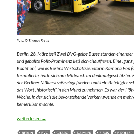
Foto: © Thomas Rietig
Berlin, 28. März (ssl) Zwei BVG-gelbe Busse standen einander
und geballte Polit-Prominenz ließ sich chauffieren. Eine „ganz
Koalition“, wie es Berlins Wirtschaftssenatorin Ramona Pop (
formulierte, hatte sich am Mittwoch im denkmalgeschützten 
der Berliner Müllerstraße eingefunden, und kein Beteiligter sch
das Wort „historisch“ in den Mund zu nehmen.
Es war der Höh
Woche, in der sich die bevorstehende Verkehrswende an mehr
bemerkbar machte.
Ein Selfie mit dem Abbiege-Assistenten
weiterlesen
→
BERLIN
BVG
CITARO
DAIMLER
E-BUS
E-ROLLER