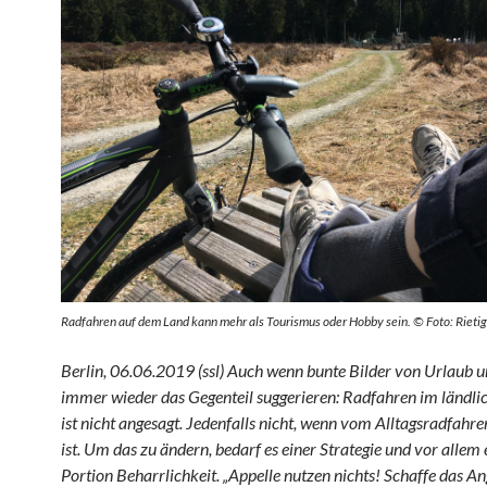
Radfahren auf dem Land kann mehr als Tourismus oder Hobby sein. © Foto: Rietig
Berlin, 06.06.2019 (ssl) Auch wenn bunte Bilder von Urlaub u
immer wieder das Gegenteil suggerieren: Radfahren im ländl
ist nicht angesagt. Jedenfalls nicht, wenn vom Alltagsradfahre
ist. Um das zu ändern, bedarf es einer Strategie und vor allem
Portion Beharrlichkeit. „Appelle nutzen nichts! Schaffe das A