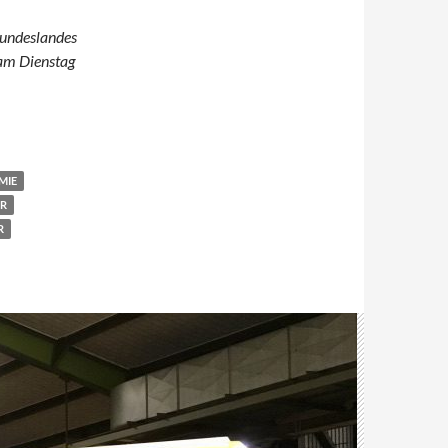
Bundeslandes
am Dienstag
MIE
R
R