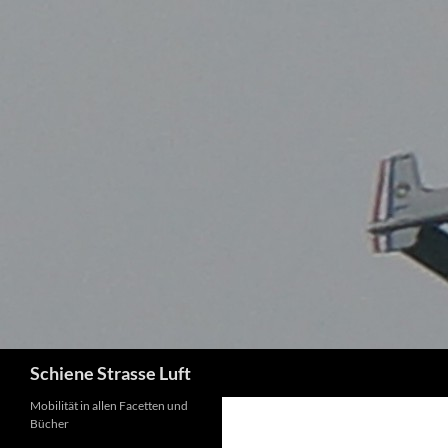
Zum
Inhalt
springen
Suchen
Schiene Strasse Luft
Mobilität in allen Facetten und
Bücher