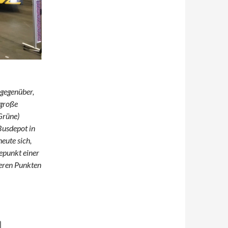
 gegenüber,
 große
Grüne)
Busdepot in
eute sich,
epunkt einer
eren Punkten