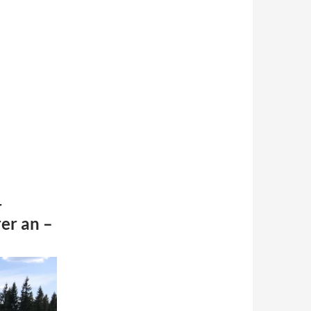
r
er an –