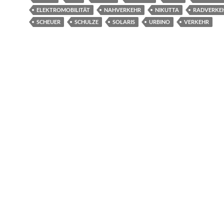
ELEKTROMOBILITÄT
NAHVERKEHR
NIKUTTA
RADVERKE
SCHEUER
SCHULZE
SOLARIS
URBINO
VERKEHR