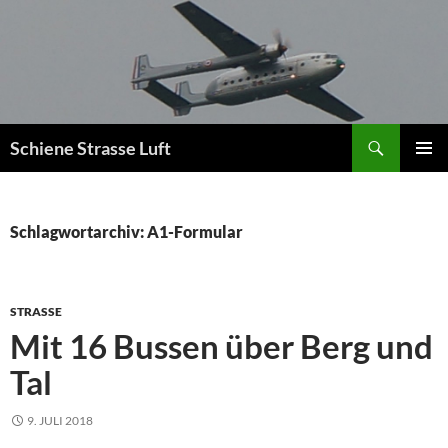
Zum
Inhalt
springen
Suchen
Schiene Strasse Luft
PRIMÄR
MENÜ
Schlagwortarchiv: A1-Formular
STRASSE
Mit 16 Bussen über Berg und
Tal
9. JULI 2018