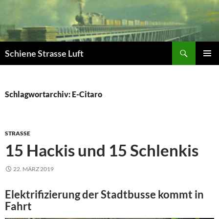
Zum
Inhalt
springen
Suchen
Schiene Strasse Luft
PRIMÄR
MENÜ
Schlagwortarchiv: E-Citaro
STRASSE
15 Hackis und 15 Schlenkis
22. MÄRZ 2019
Elektrifizierung der Stadtbusse kommt in
Fahrt