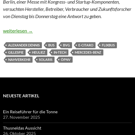
Berlin, einer Messe mit Kongress- und Startup-Komponenten,
versuchten Hersteller, Betreiber, Verbraucher und Zukunftsforscher
von Dienstag bis Donnerstag eine Antwort zu geben.
15 Hackis und 15 Schlenkis
weiterlesen
→
ALEXANDER DENNIS
BUS
BVG
E-CITARO
FLIXBUS
GILLESPIE
HEULIEZ
IN-TECH
MERCEDES-BENZ
NAHVERKEHR
SOLARIS
ÖPNV
NEUESTE ARTIKEL
Ein Reiseführer für die Tonne
27. November 2025
Thusneldas Aussicht
26. Oktober 2025