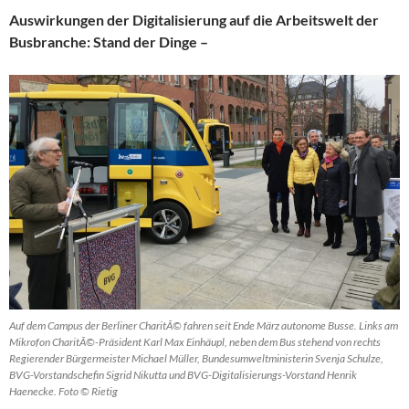
Auswirkungen der Digitalisierung auf die Arbeitswelt der
Busbranche: Stand der Dinge –
Auf dem Campus der Berliner CharitÃ© fahren seit Ende März autonome Busse. Links am
Mikrofon CharitÃ©-Präsident Karl Max Einhäupl, neben dem Bus stehend von rechts
Regierender Bürgermeister Michael Müller, Bundesumweltministerin Svenja Schulze,
BVG-Vorstandschefin Sigrid Nikutta und BVG-Digitalisierungs-Vorstand Henrik
Haenecke. Foto © Rietig