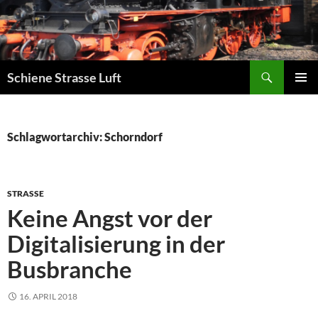
Zum
Inhalt
springen
Suchen
Schiene Strasse Luft
PRIMÄR
MENÜ
Schlagwortarchiv: Schorndorf
STRASSE
Keine Angst vor der
Digitalisierung in der
Busbranche
16. APRIL 2018