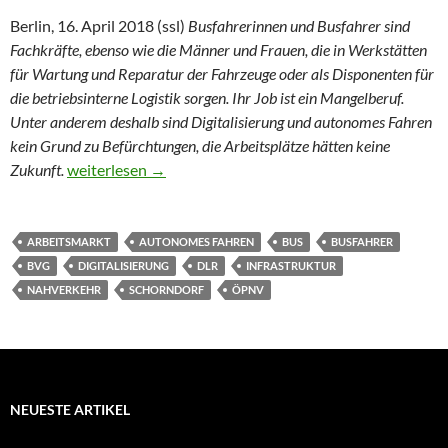
Berlin, 16. April 2018 (ssl)
Busfahrerinnen und Busfahrer sind
Fachkräfte, ebenso wie die Männer und Frauen, die in Werkstätten
für Wartung und Reparatur der Fahrzeuge oder als Disponenten für
die betriebsinterne Logistik sorgen. Ihr Job ist ein Mangelberuf.
Unter anderem deshalb sind Digitalisierung und autonomes Fahren
kein Grund zu Befürchtungen, die Arbeitsplätze hätten keine
Keine Angst vor der Digitalisierung in der Busbranche
Zukunft.
weiterlesen
→
ARBEITSMARKT
AUTONOMES FAHREN
BUS
BUSFAHRER
BVG
DIGITALISIERUNG
DLR
INFRASTRUKTUR
NAHVERKEHR
SCHORNDORF
ÖPNV
NEUESTE ARTIKEL