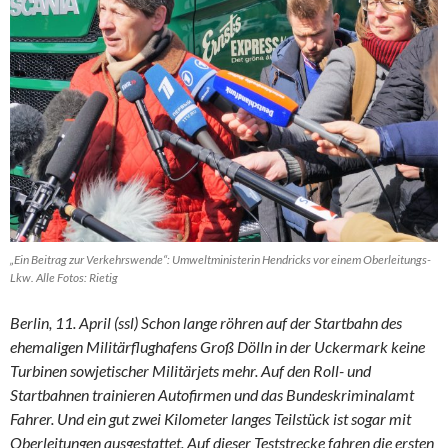
„Ein Beitrag zur Verkehrswende“: Umweltministerin Hendricks vor einem Oberleitungs-
Lkw. Alle Fotos: Rietig
Berlin, 11. April (ssl) Schon lange röhren auf der Startbahn des
ehemaligen Militärflughafens Groß Dölln in der Uckermark keine
Turbinen sowjetischer Militärjets mehr. Auf den Roll- und
Startbahnen trainieren Autofirmen und das Bundeskriminalamt
Fahrer. Und ein gut zwei Kilometer langes Teilstück ist sogar mit
Oberleitungen ausgestattet. Auf dieser Teststrecke fahren die ersten