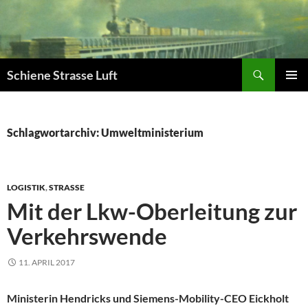
Zum
Inhalt
springen
Suchen
Schiene Strasse Luft
PRIMÄR
MENÜ
Schlagwortarchiv: Umweltministerium
LOGISTIK
,
STRASSE
Mit der Lkw-Oberleitung zur
Verkehrswende
11. APRIL 2017
Ministerin Hendricks und Siemens-Mobility-CEO Eickholt