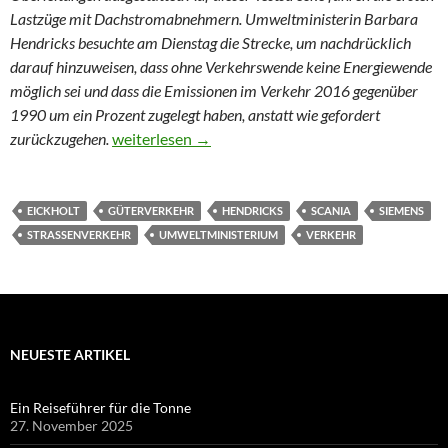
Lastzüge mit Dachstromabnehmern. Umweltministerin Barbara
Hendricks besuchte am Dienstag die Strecke, um nachdrücklich
darauf hinzuweisen, dass ohne Verkehrswende keine Energiewende
möglich sei und dass die Emissionen im Verkehr 2016 gegenüber
1990 um ein Prozent zugelegt haben, anstatt wie gefordert
Mit der Lkw-Oberleitung zur Verkehrswende
zurückzugehen.
weiterlesen
→
EICKHOLT
GÜTERVERKEHR
HENDRICKS
SCANIA
SIEMENS
STRASSENVERKEHR
UMWELTMINISTERIUM
VERKEHR
NEUESTE ARTIKEL
Ein Reiseführer für die Tonne
27. November 2025