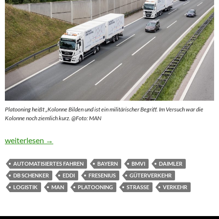
Platooning heißt „Kolonne Bilden und ist ein militärischer Begriff. Im Versuch war die
Kolonne noch ziemlich kurz. @Foto: MAN
EDDI muss noch viele Hausaufgaben machen
weiterlesen
→
AUTOMATISIERTES FAHREN
BAYERN
BMVI
DAIMLER
DB SCHENKER
EDDI
FRESENIUS
GÜTERVERKEHR
LOGISTIK
MAN
PLATOONING
STRASSE
VERKEHR