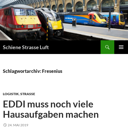
Zum
Inhalt
springen
Suchen
Schiene Strasse Luft
PRIMÄR
MENÜ
Schlagwortarchiv: Fresenius
LOGISTIK
,
STRASSE
EDDI muss noch viele
Hausaufgaben machen
24. MAI 2019