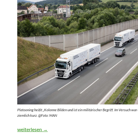
Platooning heißt „Kolonne Bilden und ist ein militärischer Begriff. Im Versuch wa
ziemlich kurz. @Foto: MAN
EDDI muss noch viele Hausaufgaben machen
weiterlesen
→