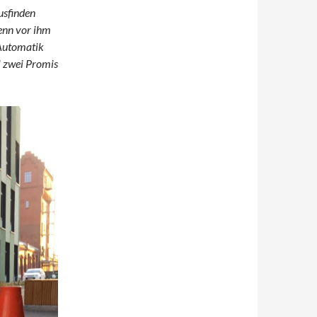
usfinden
wenn vor ihm
 Automatik
l zwei Promis