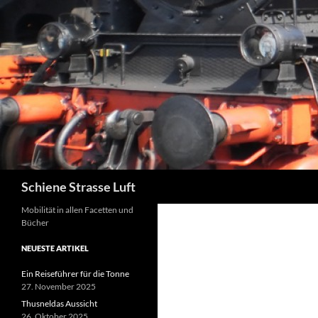
Zum
Inhalt
springen
Suchen
Schiene Strasse Luft
Mobilität in allen Facetten und
Bücher
NEUESTE ARTIKEL
Ein Reiseführer für die Tonne
27. November 2025
Thusneldas Aussicht
26. Oktober 2025