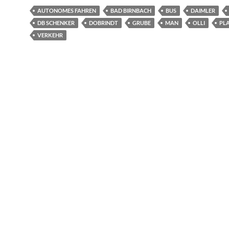
AUTONOMES FAHREN
BAD BIRNBACH
BUS
DAIMLER
DB SCHENKER
DOBRINDT
GRUBE
MAN
OLLI
PL
VERKEHR