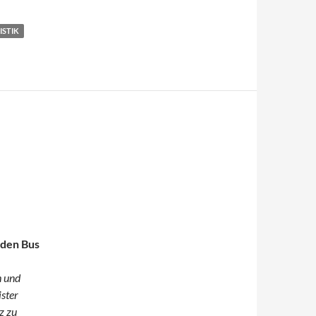
ISTIK
nden Bus
h und
ster
z zu