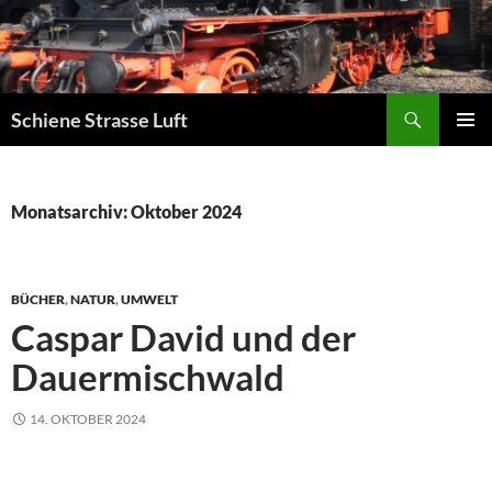
Zum
Inhalt
springen
Suchen
Schiene Strasse Luft
PRIMÄR
MENÜ
Monatsarchiv: Oktober 2024
BÜCHER
,
NATUR
,
UMWELT
Caspar David und der
Dauermischwald
14. OKTOBER 2024