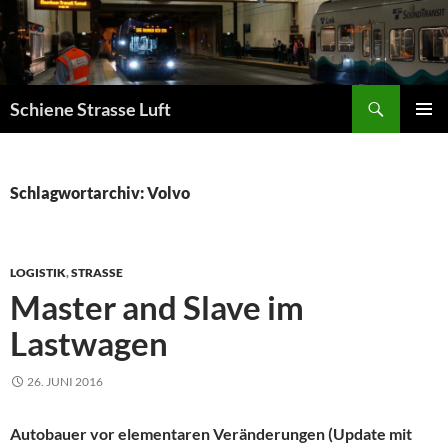
Zum
Inhalt
springen
Suchen
Schiene Strasse Luft
PRIMÄR
MENÜ
Schlagwortarchiv: Volvo
LOGISTIK
,
STRASSE
Master and Slave im
Lastwagen
26. JUNI 2016
Autobauer vor elementaren Veränderungen (Update mit