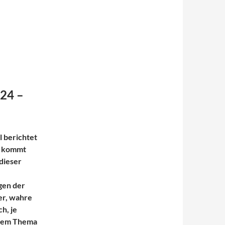
024 –
l berichtet
pt kommt
 dieser
gen der
er, wahre
h, je
hrem Thema