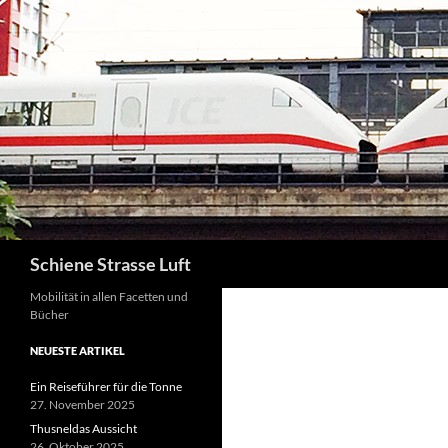
Zum
Inhalt
springen
Suchen
Schiene Strasse Luft
Mobilität in allen Facetten und
Bücher
NEUESTE ARTIKEL
Ein Reiseführer für die Tonne
27. November 2025
Thusneldas Aussicht
26. Oktober 2025