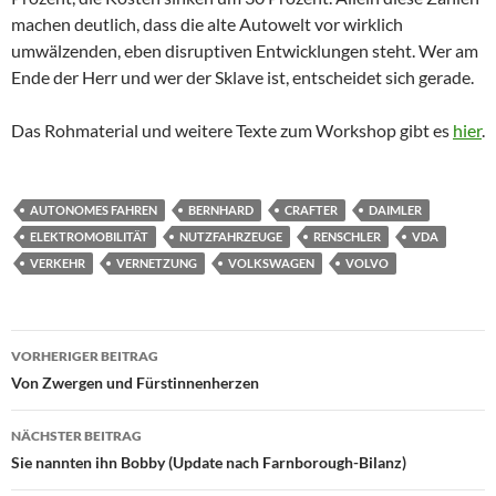
machen deutlich, dass die alte Autowelt vor wirklich
umwälzenden, eben disruptiven Entwicklungen steht. Wer am
Ende der Herr und wer der Sklave ist, entscheidet sich gerade.
Das Rohmaterial und weitere Texte zum Workshop gibt es
hier
.
AUTONOMES FAHREN
BERNHARD
CRAFTER
DAIMLER
ELEKTROMOBILITÄT
NUTZFAHRZEUGE
RENSCHLER
VDA
VERKEHR
VERNETZUNG
VOLKSWAGEN
VOLVO
Beitragsnavigation
VORHERIGER BEITRAG
Von Zwergen und Fürstinnenherzen
NÄCHSTER BEITRAG
Sie nannten ihn Bobby (Update nach Farnborough-Bilanz)