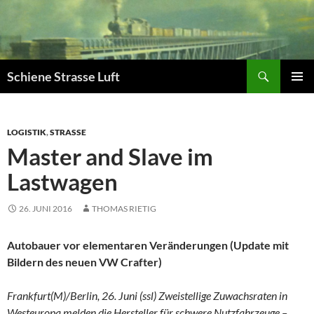
Zum
Inhalt
springen
Suchen
Schiene Strasse Luft
PRIMÄR
MENÜ
LOGISTIK
,
STRASSE
Master and Slave im
Lastwagen
26. JUNI 2016
THOMAS RIETIG
Autobauer vor elementaren Veränderungen (Update mit
Bildern des neuen VW Crafter)
Frankfurt(M)/Berlin, 26. Juni (ssl) Zweistellige Zuwachsraten in
Westeuropa melden die Hersteller für schwere Nutzfahrzeuge –