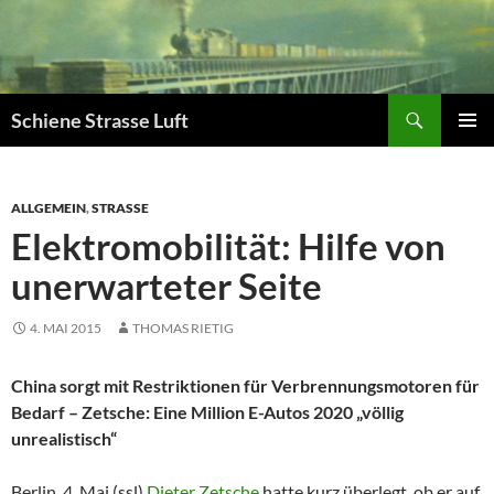
Zum
Inhalt
springen
Suchen
Schiene Strasse Luft
PRIMÄR
MENÜ
ALLGEMEIN
,
STRASSE
Elektromobilität: Hilfe von
unerwarteter Seite
4. MAI 2015
THOMAS RIETIG
China sorgt mit Restriktionen für Verbrennungsmotoren für
Bedarf – Zetsche: Eine Million E-Autos 2020 „völlig
unrealistisch“
Berlin, 4. Mai (ssl)
Dieter Zetsche
hatte kurz überlegt, ob er auf