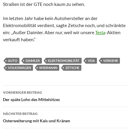
Straßen ist der GTE noch kaum zu sehen.
Im letzten Jahr habe kein Autohersteller an der
Elektromobilität verdient, sagte Zetsche noch, und schränkte
ein: „Außer Daimler. Aber nur, weil wir unsere
Tesla
-Aktien
verkauft haben.“
AUTO
DAIMLER
ELEKTROMOBILITÄT
VDA
VERKEHR
VOLKSWAGEN
WISSMANN
ZETSCHE
Beitragsnavigation
VORHERIGER BEITRAG
Der späte Lohn des Mittelsitzes
NÄCHSTER BEITRAG
Osterweiterung mit Kais und Kränen