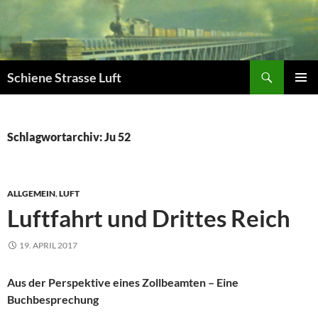
Zum
Inhalt
springen
Suchen
Schiene Strasse Luft
PRIMÄR
MENÜ
Schlagwortarchiv: Ju 52
ALLGEMEIN
,
LUFT
Luftfahrt und Drittes Reich
19. APRIL 2017
Aus der Perspektive eines Zollbeamten – Eine
Buchbesprechung