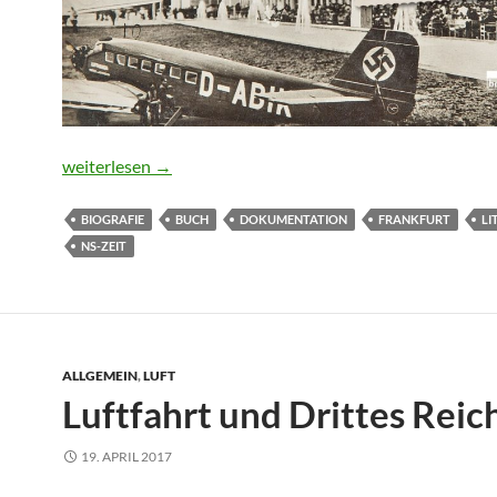
Beklemmender Alltag unter den Nazis
weiterlesen
→
BIOGRAFIE
BUCH
DOKUMENTATION
FRANKFURT
LI
NS-ZEIT
ALLGEMEIN
,
LUFT
Luftfahrt und Drittes Reic
19. APRIL 2017