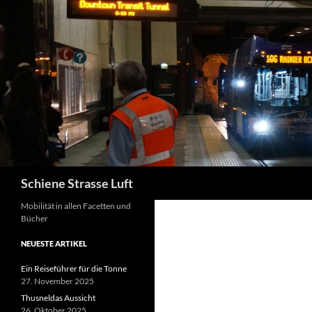
Zum
Inhalt
springen
Suchen
Schiene Strasse Luft
Mobilität in allen Facetten und
Bücher
NEUESTE ARTIKEL
Ein Reiseführer für die Tonne
27. November 2025
Thusneldas Aussicht
26. Oktober 2025