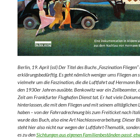
Berlin, 19. April (ssl) Der Titel des Buchs „Faszination Fliegen“ 
erklärungsbedürftig. Es geht nämlich weniger ums Fliegen an s
vielmehr um die Faszination, die die Luftfahrt auf Hermann B
den 1930er Jahren ausübte. Benkowitz war ein Zollbeamter, de
Zeit am Frankfurter Flughafen Dienst tat. Er hat viele Dokum
hinterlassen, die mit dem Fliegen und mit seinem alltäglichen 
haben – von der Fahrradrechnung bis zum Freiticket nach Ital
wurde das Buch, also eine Art Nachlassverarbeitung. Dieser B
steht hier also nicht nur wegen der Luftfahrt-Thematik, sonder
es zu den
Sichtungen aus eigenen Familienbeständen passt, etw