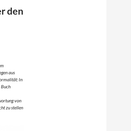
r den
em
ngen aus
rmalität: In
n Buch
twortung von
ht zu stellen