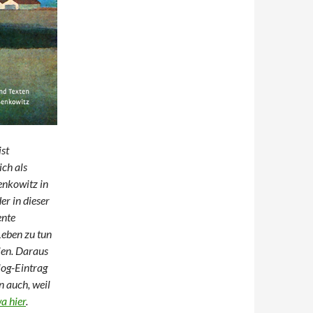
ist
ich als
enkowitz in
r in dieser
ente
Leben zu tun
ien. Daraus
log-Eintrag
n auch, weil
a hier
.