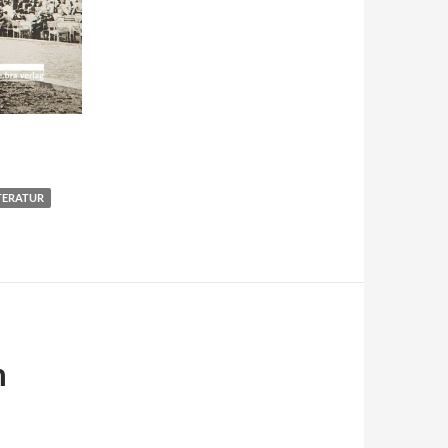
TERATUR
h