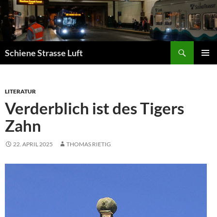
Zum
Inhalt
springen
Suchen
Schiene Strasse Luft
PRIMÄR
MENÜ
LITERATUR
Verderblich ist des Tigers
Zahn
22. APRIL 2025
THOMAS RIETIG