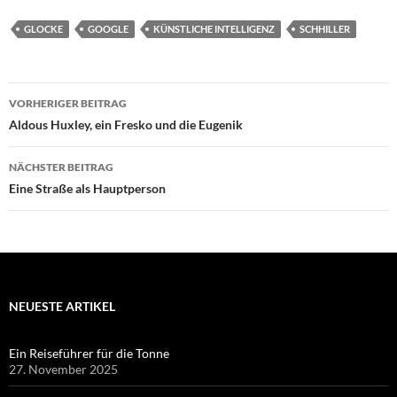
GLOCKE
GOOGLE
KÜNSTLICHE INTELLIGENZ
SCHHILLER
Beitragsnavigation
VORHERIGER BEITRAG
Aldous Huxley, ein Fresko und die Eugenik
NÄCHSTER BEITRAG
Eine Straße als Hauptperson
NEUESTE ARTIKEL
Ein Reiseführer für die Tonne
27. November 2025