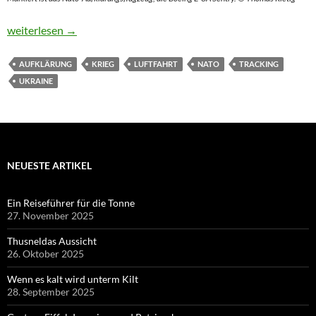
Am Rande des Krieges halten Oldtimer die Wacht
weiterlesen
→
AUFKLÄRUNG
KRIEG
LUFTFAHRT
NATO
TRACKING
UKRAINE
NEUESTE ARTIKEL
Ein Reiseführer für die Tonne
27. November 2025
Thusneldas Aussicht
26. Oktober 2025
Wenn es kalt wird unterm Kilt
28. September 2025