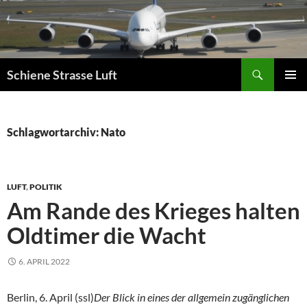
Zum
Inhalt
springen
Suchen
Schiene Strasse Luft
PRIMÄR
MENÜ
Schlagwortarchiv: Nato
LUFT
,
POLITIK
Am Rande des Krieges halten
Oldtimer die Wacht
6. APRIL 2022
Berlin, 6. April (ssl)
Der Blick in eines der allgemein zugänglichen