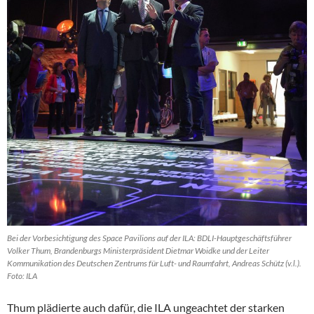
Bei der Vorbesichtigung des Space Pavilions auf der ILA: BDLI-Hauptgeschäftsführer
Volker Thum, Brandenburgs Ministerpräsident Dietmar Woidke und der Leiter
Kommunikation des Deutschen Zentrums für Luft- und Raumfahrt, Andreas Schütz (v.l.).
Foto: ILA
Thum plädierte auch dafür, die ILA ungeachtet der starken