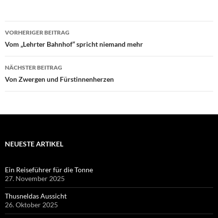
Beitragsnavigation
VORHERIGER BEITRAG
Vom „Lehrter Bahnhof“ spricht niemand mehr
NÄCHSTER BEITRAG
Von Zwergen und Fürstinnenherzen
NEUESTE ARTIKEL
Ein Reiseführer für die Tonne
27. November 2025
Thusneldas Aussicht
26. Oktober 2025