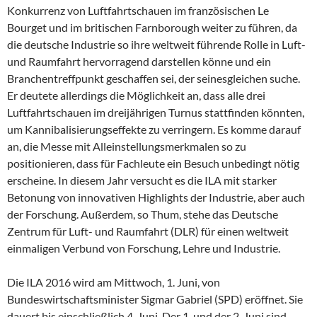
Konkurrenz von Luftfahrtschauen im französischen Le
Bourget und im britischen Farnborough weiter zu führen, da
die deutsche Industrie so ihre weltweit führende Rolle in Luft-
und Raumfahrt hervorragend darstellen könne und ein
Branchentreffpunkt geschaffen sei, der seinesgleichen suche.
Er deutete allerdings die Möglichkeit an, dass alle drei
Luftfahrtschauen im dreijährigen Turnus stattfinden könnten,
um Kannibalisierungseffekte zu verringern. Es komme darauf
an, die Messe mit Alleinstellungsmerkmalen so zu
positionieren, dass für Fachleute ein Besuch unbedingt nötig
erscheine. In diesem Jahr versucht es die ILA mit starker
Betonung von innovativen Highlights der Industrie, aber auch
der Forschung. Außerdem, so Thum, stehe das Deutsche
Zentrum für Luft- und Raumfahrt (DLR) für einen weltweit
einmaligen Verbund von Forschung, Lehre und Industrie.
Die ILA 2016 wird am Mittwoch, 1. Juni, von
Bundeswirtschaftsminister Sigmar Gabriel (SPD) eröffnet. Sie
dauert bis einschließlich 4. Juni. Der 1. und der 2. Juni sind