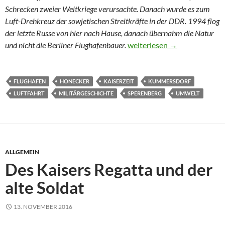
Schrecken zweier Weltkriege verursachte. Danach wurde es zum
Luft-Drehkreuz der sowjetischen Streitkräfte in der DDR. 1994 flog
der letzte Russe von hier nach Hause, danach übernahm die Natur
Von der Dicken Bertha zur
und nicht die Berliner Flughafenbauer.
weiterlesen
→
FLUGHAFEN
HONECKER
KAISERZEIT
KUMMERSDORF
LUFTFAHRT
MILITÄRGESCHICHTE
SPERENBERG
UMWELT
ALLGEMEIN
Des Kaisers Regatta und der
alte Soldat
13. NOVEMBER 2016