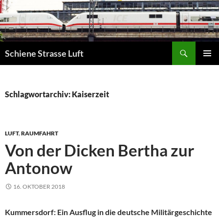
Zum
Inhalt
springen
Suchen
Schiene Strasse Luft
PRIMÄR
MENÜ
Schlagwortarchiv: Kaiserzeit
LUFT
,
RAUMFAHRT
Von der Dicken Bertha zur
Antonow
16. OKTOBER 2018
Kummersdorf: Ein Ausflug in die deutsche Militärgeschichte