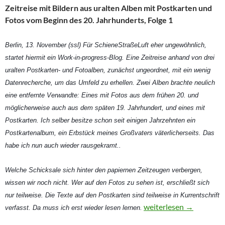
Zeitreise mit Bildern aus uralten Alben mit Postkarten und
Fotos vom Beginn des 20. Jahrhunderts, Folge 1
Berlin, 13. November (ssl) Für SchieneStraßeLuft eher ungewöhnlich,
startet hiermit ein Work-in-progress-Blog. Eine Zeitreise anhand von drei
uralten Postkarten- und Fotoalben, zunächst ungeordnet, mit ein wenig
Datenrecherche, um das Umfeld zu erhellen. Zwei Alben brachte neulich
eine entfernte Verwandte: Eines mit Fotos aus dem frühen 20. und
möglicherweise auch aus dem späten 19. Jahrhundert, und eines mit
Postkarten. Ich selber besitze schon seit einigen Jahrzehnten ein
Postkartenalbum, ein Erbstück meines Großvaters väterlicherseits. Das
habe ich nun auch wieder rausgekramt..
Welche Schicksale sich hinter den papiernen Zeitzeugen verbergen,
wissen wir noch nicht. Wer auf den Fotos zu sehen ist, erschließt sich
nur teilweise. Die Texte auf den Postkarten sind teilweise in Kurrentschrift
Des Kaisers Regatta und
weiterlesen
→
verfasst. Da muss ich erst wieder lesen lernen.