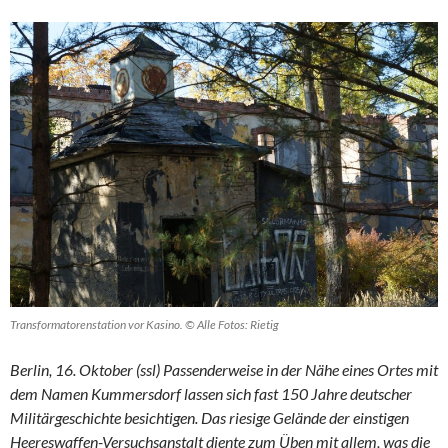
Transformatorenstation vor Kasino. © Alle Fotos: Rietig
Berlin, 16.
Oktober
(ssl)
Passenderweise in der Nähe eines Ortes mit
dem Namen Kummersdorf lassen sich fast 150 Jahre deutscher
Militärgeschichte besichtigen. Das
riesige
Gelände der einstigen
Heeres
waffen-
V
ersuchsanstalt diente zum Üben mit allem, was die