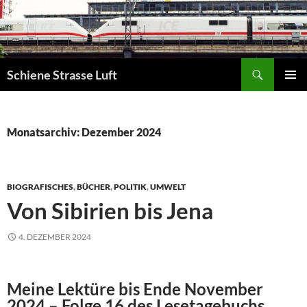
Zum
Inhalt
springen
Suchen
Schiene Strasse Luft
PRIMÄR
MENÜ
Monatsarchiv: Dezember 2024
BIOGRAFISCHES
,
BÜCHER
,
POLITIK
,
UMWELT
Von Sibirien bis Jena
4. DEZEMBER 2024
Meine Lektüre bis Ende November
2024 – Folge 16 des Lesetagebuchs